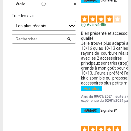
Utile
(0)
Signaler
1
étoile
0
Trier les avis
Avis vérifié
Bien présenté et accessoire
qualité.

Je le trouve plus adapté au 
13/16 qu'au 10/13 car les 
rayons de  courbure réalisa
avec les 2 accessoires 
principaux sont très (trop) 
grands à mon goût pour du 
10/13. J'aurais préféré l'aut
kit disponible qui proposait 
accessoires plus petits mai
voir plus
Avis du
09/01/2024
, suite à u
expérience du
02/01/2024
par
Utile
(0)
Signaler