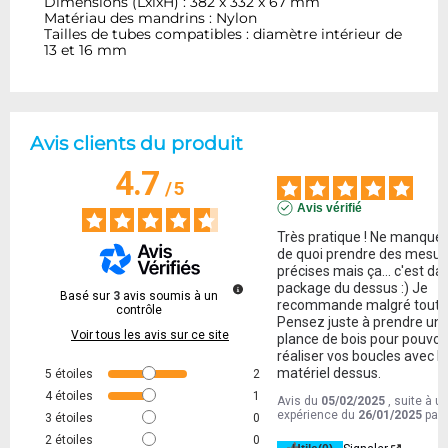
Dimensions (LxlxH) : 382 x 332 x 67 mm
Matériau des mandrins : Nylon
Tailles de tubes compatibles : diamètre intérieur de
13 et 16 mm
Avis clients du produit
4.7
/
5
Avis vérifié
Très pratique ! Ne manque 
de quoi prendre des mesur
précises mais ça... c'est dan
package du dessus :) Je 
Basé sur
3
avis soumis à un
recommande malgré tout. 
contrôle
Pensez juste à prendre une
Voir tous les avis sur ce site
plance de bois pour pouvoir
réaliser vos boucles avec le
matériel dessus.
5
étoiles
2
4
étoiles
1
Avis du
05/02/2025
, suite à u
expérience du
26/01/2025
par
3
étoiles
0
2
étoiles
0