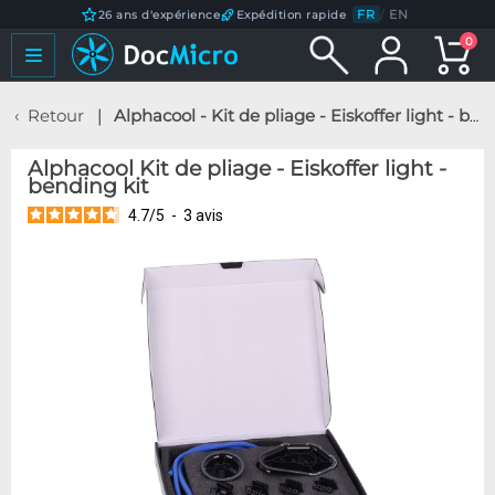
FR
/
EN
26 ans d'expérience
Expédition rapide
0
Retour
Alphacool - Kit de pliage - Eiskoffer light - bending kit
Alphacool Kit de pliage - Eiskoffer light -
bending kit
4.7
/
5
-
3
avis