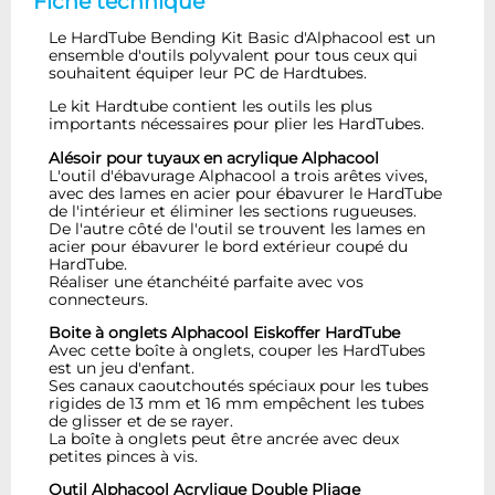
Fiche technique
Le HardTube Bending Kit Basic d'Alphacool est un
ensemble d'outils polyvalent pour tous ceux qui
souhaitent équiper leur PC de Hardtubes.
Le kit Hardtube contient les outils les plus
importants nécessaires pour plier les HardTubes.
Alésoir pour tuyaux en acrylique Alphacool
L'outil d'ébavurage Alphacool a trois arêtes vives,
avec des lames en acier pour ébavurer le HardTube
de l'intérieur et éliminer les sections rugueuses.
De l'autre côté de l'outil se trouvent les lames en
acier pour ébavurer le bord extérieur coupé du
HardTube.
Réaliser une étanchéité parfaite avec vos
connecteurs.
Boite à onglets Alphacool Eiskoffer HardTube
Avec cette boîte à onglets, couper les HardTubes
est un jeu d'enfant.
Ses canaux caoutchoutés spéciaux pour les tubes
rigides de 13 mm et 16 mm empêchent les tubes
de glisser et de se rayer.
La boîte à onglets peut être ancrée avec deux
petites pinces à vis.
Outil Alphacool Acrylique Double Pliage