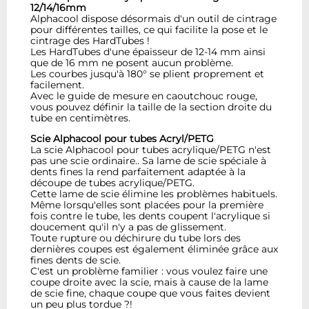
12/14/16mm
Alphacool dispose désormais d'un outil de cintrage
pour différentes tailles, ce qui facilite la pose et le
cintrage des HardTubes !
Les HardTubes d'une épaisseur de 12-14 mm ainsi
que de 16 mm ne posent aucun problème.
Les courbes jusqu'à 180° se plient proprement et
facilement.
Avec le guide de mesure en caoutchouc rouge,
vous pouvez définir la taille de la section droite du
tube en centimètres.
Scie Alphacool pour tubes Acryl/PETG
La scie Alphacool pour tubes acrylique/PETG n'est
pas une scie ordinaire.. Sa lame de scie spéciale à
dents fines la rend parfaitement adaptée à la
découpe de tubes acrylique/PETG.
Cette lame de scie élimine les problèmes habituels.
Même lorsqu'elles sont placées pour la première
fois contre le tube, les dents coupent l'acrylique si
doucement qu'il n'y a pas de glissement.
Toute rupture ou déchirure du tube lors des
dernières coupes est également éliminée grâce aux
fines dents de scie.
C'est un problème familier : vous voulez faire une
coupe droite avec la scie, mais à cause de la lame
de scie fine, chaque coupe que vous faites devient
un peu plus tordue ?!