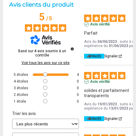
Avis clients du produit
5
/
5
Avis vérifié
Parfait
Avis du
04/06/2023
, suite à u
expérience du
01/06/2023
par
Basé sur
4
avis soumis à un
contrôle
Utile
(0)
Signaler
Voir tous les avis sur ce site
5
étoiles
4
4
étoiles
0
Avis vérifié
3
étoiles
0
solides et parfaitement 
2
étoiles
0
transparents
1
étoile
0
Avis du
19/01/2023
, suite à u
expérience du
13/01/2023
par
Trier les avis
Utile
(0)
Signaler