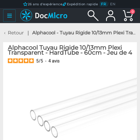
FR
/
EN
26 ans d'expérience
Expédition rapide
0
Retour
Alphacool - Tuyau Rigide 10/13mm Plexi Transparent - HardTube - 60cm - Jeu de 4
Alphacool Tuyau Rigide 10/13mm Plexi
Transparent - HardTube - 60cm - Jeu de 4
5
/
5
-
4
avis