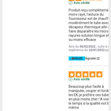
Avis vérifié
Produit reçu complètement
micro rayé, l'astuce du 
fournisseur est de chauffer
modérément le tube avec u
décapeur thermique afin de
faire disparaître les micro 
rayures solution longue et p
ou moins efficace
Avis du
06/02/2022
, suite à u
expérience du
22/01/2022
par
Utile
(0)
Signaler
Avis vérifié
Beaucoup plus facile à 
manipuler, couper et tordre
les EK, je préfère ces tubes c
en plus moins cher ! A voir 
le temps si la qualité est là 
même