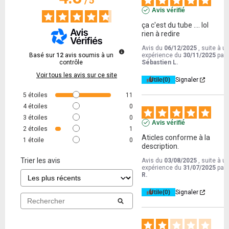
/
5
Avis vérifié
ça c'est du tube .... lol

rien à redire
Avis du
06/12/2025
, suite à u
Basé sur
12
avis soumis à un
expérience du
30/11/2025
par
contrôle
Sébastien L.
Voir tous les avis sur ce site
Utile
(0)
Signaler
5
étoiles
11
4
étoiles
0
3
étoiles
0
Avis vérifié
2
étoiles
1
Aticles conforme à la 
1
étoile
0
description.
Trier les avis
Avis du
03/08/2025
, suite à u
expérience du
31/07/2025
par
R.
Utile
(0)
Signaler