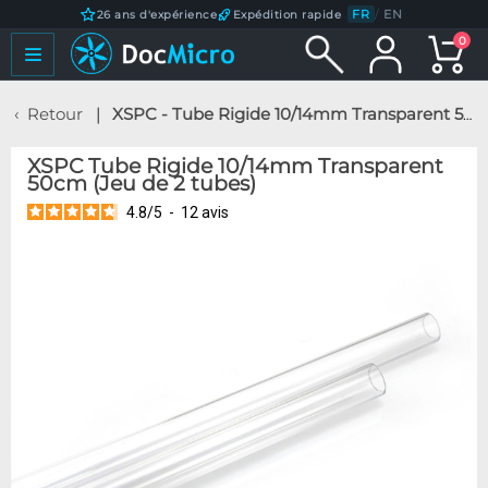
FR
/
EN
26 ans d'expérience
Expédition rapide
0
Retour
XSPC - Tube Rigide 10/14mm Transparent 50cm (Jeu de 2 tubes)
XSPC Tube Rigide 10/14mm Transparent
50cm (Jeu de 2 tubes)
4.8
/
5
-
12
avis