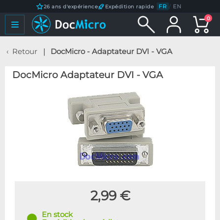
FR
/
EN
26 ans d'expérience
Expédition rapide
0
Retour
DocMicro - Adaptateur DVI - VGA
DocMicro Adaptateur DVI - VGA
2,99 €
En stock