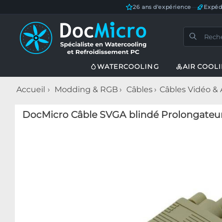
26 ans d'expérience
—
Expéd
WATERCOOLING
AIR COOL
Accueil
Modding & RGB
Câbles
Câbles Vidéo &
DocMicro Câble SVGA blindé Prolongateur