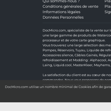
Qui sommes-nous ?
Pla
Conditions générales de vente
Pla
Informations légales
Sig
Données Personnelles
DocMicro.com, spécialiste de la vente sur
une large gamme de produits de Watercooli
processeur et de votre carte graphique.
Vous trouverez une large sélection des mei
Pompes
,
Réservoirs
,
Tuyau
,
Liquide de ref
Accessoires silence
,
Câbles Gainés
,
Régula
refroidissement et Modding :
Alphacool
,
A
Laing
,
Liquid.cool
,
MasterKleer
,
Mayhems
La satisfaction du client est au cœur de nos
commandes. Nous vous proposons de nombre
modes de paiement sécurisés (Carte bancai
DocMicro.com utilise un nombre minimal de Cookies afin de garant