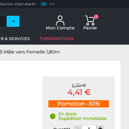
Service client réactif
—
FR
/
EN
0
Mon Compte
Panier
ER & SERVICES
PROMOTIONS
5 Mâle vers Femelle 1,80m
6,30 €
4,41 €
Pomotion -30%
En stock
Expédition immédiate
-
+