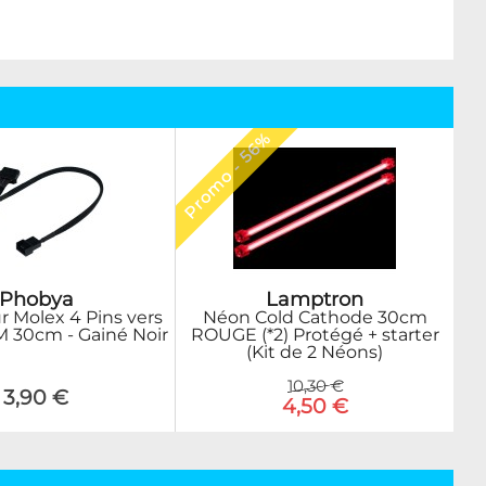
Promo - 56%
Lamptron
Phobya
Néon Cold Cathode 30cm
 Molex 4 Pins vers
ROUGE (*2) Protégé + starter
 30cm - Gainé Noir
(Kit de 2 Néons)
10,30 €
3,90 €
4,50 €