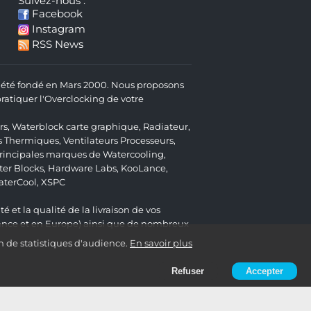
Suivez-nous :
Facebook
Instagram
RSS News
 a été fondé en Mars 2000. Nous proposons
atiquer l'Overclocking de votre
rs
,
Waterblock carte graphique
,
Radiateur
,
s Thermiques
,
Ventilateurs Processeurs
,
 principales marques de Watercooling,
er Blocks
,
Hardware Labs
,
KooLance
,
aterCool
,
XSPC
é et la qualité de la livraison de vos
ance et en Europe) ainsi que de nombreux
n de statistiques d'audience.
En savoir plus
Refuser
Accepter