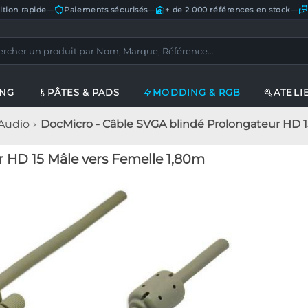
ition rapide
—
Paiements sécurisés
—
+ de 2 000 références en stock
—
ING
PÂTES & PADS
MODDING & RGB
ATELI
 Audio
DocMicro - Câble SVGA blindé Prolongateur HD 1
 HD 15 Mâle vers Femelle 1,80m