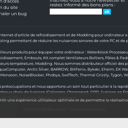
Inscrivez-vous à notre newsletter et
n d'accès
restez informé des bons plans :
n du site
naler un bug
 Internet d’article de refroidissement et de Modding pour ordinateur
ng permettant de réduire les nuisances sonores de votre PC et de pr
lleurs produits pour équiper votre ordinateur :
Waterblock Processeu
roidissement
,
Embouts
,
Kit complet
Ventilateurs Boîtiers
,
Pâtes & Pad
teurs température
,
Modding
. Nous sommes distributeur officiel des
quaComputer
,
Arctic Silver
,
BARROW
,
BitFenix
,
Bykski
,
Eheim
,
EK Wat
,
Monsoon
,
NoiseBlocker
,
Phobya
,
SwifTech
,
Thermal Grizzly
,
Tygon
,
W
 préoccupations et nous apportons un soin tout particulier à la rapidit
ux choix de livraison (Colissimo, Chronopost, DPD, livraison en Fr
re, 3xCB by Cofidis, PayPal ou Virement).
ir une expérience utilisateur optimale et de permettre la réalisatio
© 2000-2026
Doc Micro
- Tous droits réservés