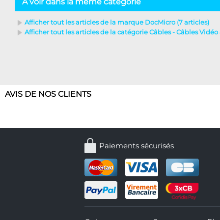
A voir dans la même catégorie
Afficher tout les articles de la marque DocMicro (7 articles)
Afficher tout les articles de la catégorie Câbles - Câbles Vidéo 
AVIS DE NOS CLIENTS
Paiements sécurisés