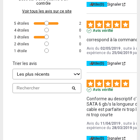
contrôle
Utile
(0)
Signaler
Voir tous les avis sur ce site
5
étoiles
2
4
étoiles
0
Avis vérifié
3
étoiles
1
correspond à la commande
2
étoiles
0
Avis du
02/05/2019
, suite à u
1
étoile
0
expérience du
25/04/2019
par
Trier les avis
Utile
(0)
Signaler
Avis vérifié
Conforme au descriptif c'es
SATA 6 gb/s la longueur de
cable est parfaite ni trop l
ni trop courte
Avis du
11/04/2019
, suite à u
expérience du
28/03/2019
par
Utile
(0)
Signaler