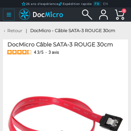
FR
/
EN
26 ans d'expérience
Expédition rapide
0
Retour
DocMicro - Câble SATA-3 ROUGE 30cm
DocMicro Câble SATA-3 ROUGE 30cm
4.3
/
5
-
3
avis