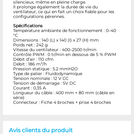
silencieux, même en pleine charge.
Il prolonge également la durée de vie du
ventilateur, ce qui en fait un choix fiable pour les
configurations pérennes.
Spécifications
Température ambiante de fonctionnement : 0–40
°C
Dimensions : 140 (L) x 140 (l) x 27 (H) mm
Poids net : 242 g
Vitesse du ventilateur : 400–2500 tr/min
Contrôle PWM : 0 tr/min en dessous de 5 % PWM
Débit d’air : 110 cfm
Débit : 186 m³/h
Pression statique : 5.2 mmH2O
Type de palier : Fluidodynamique
Tension nominale : 12 V CC
Tension de démarrage : 5V DC
Courant : 0,35 A
Longueur du câble : 400 mm + 80 mm (câble en
série)
Connecteur : Fiche 4 broches + prise 4 broches
Avis clients du produit