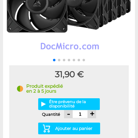
31,90 €
Produit expédié
en 2 à 5 jours
Être prévenu de la
disponibilité
-
+
Quantité
Ajouter au panier