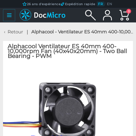
FR
/
EN
26 ans d'expérience
Expédition rapide
0
Retour
Alphacool - Ventilateur ES 40mm 400-10,000rpm Fan (40x40x20mm) - Two Ball Bearing - PWM
Alphacool Ventilateur ES 40mm 400-
10,000rpm Fan (40x40x20mm) - Two Ball
Bearing - PWM