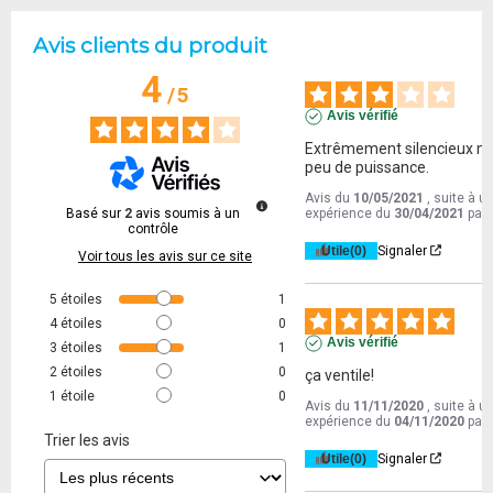
Avis clients du produit
4
/
5
Avis vérifié
Extrêmement silencieux ma
peu de puissance.
Avis du
10/05/2021
, suite à u
Basé sur
2
avis soumis à un
expérience du
30/04/2021
par
contrôle
Utile
(0)
Signaler
Voir tous les avis sur ce site
5
étoiles
1
4
étoiles
0
Avis vérifié
3
étoiles
1
2
étoiles
0
ça ventile!
1
étoile
0
Avis du
11/11/2020
, suite à u
expérience du
04/11/2020
par
Trier les avis
Utile
(0)
Signaler