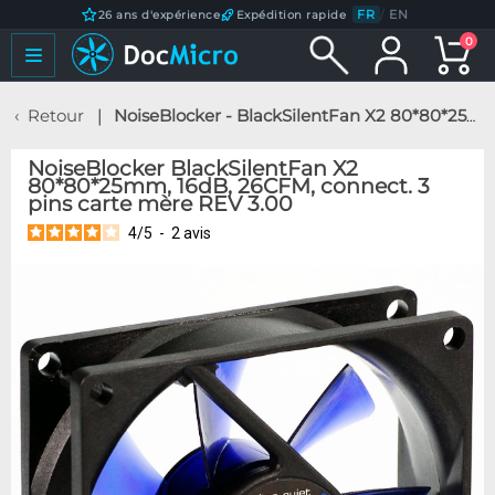
FR
/
EN
26 ans d'expérience
Expédition rapide
0
Retour
NoiseBlocker - BlackSilentFan X2 80*80*25mm, 16dB, 26CFM, connect. 3 pins carte mère REV 3.00
NoiseBlocker BlackSilentFan X2
80*80*25mm, 16dB, 26CFM, connect. 3
pins carte mère REV 3.00
4
/
5
-
2
avis