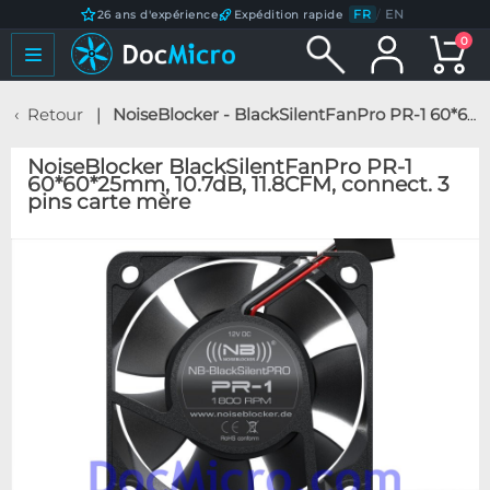
FR
/
EN
26 ans d'expérience
Expédition rapide
0
Retour
NoiseBlocker - BlackSilentFanPro PR-1 60*60*25mm, 10.7dB, 11.8CFM, connect. 3 pins carte mère
NoiseBlocker BlackSilentFanPro PR-1
60*60*25mm, 10.7dB, 11.8CFM, connect. 3
pins carte mère