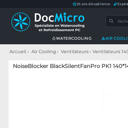
26 ans d'expérience
—
Expéd
WATERCOOLING
AIR COOL
Accueil
Air Cooling
Ventilateurs
Ventilateurs 
NoiseBlocker BlackSilentFanPro PK1 140*