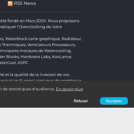
RSS News
 a été fondé en Mars 2000. Nous proposons
atiquer l'Overclocking de votre
rs
,
Waterblock carte graphique
,
Radiateur
,
s Thermiques
,
Ventilateurs Processeurs
,
 principales marques de Watercooling,
er Blocks
,
Hardware Labs
,
KooLance
,
aterCool
,
XSPC
é et la qualité de la livraison de vos
ance et en Europe) ainsi que de nombreux
n de statistiques d'audience.
En savoir plus
Refuser
Accepter