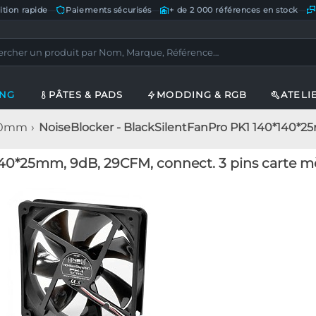
ition rapide
—
Paiements sécurisés
—
+ de 2 000 références en stock
—
ING
PÂTES & PADS
MODDING & RGB
ATELI
140mm
NoiseBlocker - BlackSilentFanPro PK1 140*140*2
140*25mm, 9dB, 29CFM, connect. 3 pins carte m