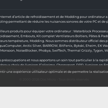
 Internet d’article de refroidissement et de Modding pour ordinateur
ng permettant de réduire les nuisances sonores de votre PC et de pr
lleurs produits pour équiper votre ordinateur :
Waterblock Processeu
roidissement
,
Embouts
,
Kit complet
Ventilateurs Boîtiers
,
Pâtes & Pad
teurs température
,
Modding
. Nous sommes distributeur officiel des
quaComputer
,
Arctic Silver
,
BARROW
,
BitFenix
,
Bykski
,
Eheim
,
EK Wat
,
Monsoon
,
NoiseBlocker
,
Phobya
,
SwifTech
,
Thermal Grizzly
,
Tygon
,
W
 préoccupations et nous apportons un soin tout particulier à la rapidit
ux choix de livraison (Colissimo, Chronopost, DPD, livraison en Fr
re, 3xCB by Cofidis, PayPal ou Virement).
ir une expérience utilisateur optimale et de permettre la réalisatio
© 2000-2026
Doc Micro
- Tous droits réservés