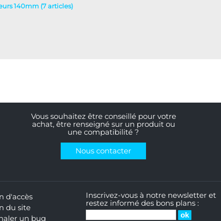
ateurs 140mm (7 articles)
Vous souhaitez être conseillé pour votre
achat, être renseigné sur un produit ou
une compatibilité ?
Nous contacter
Inscrivez-vous à notre newsletter et
n d'accès
restez informé des bons plans :
n du site
naler un bug