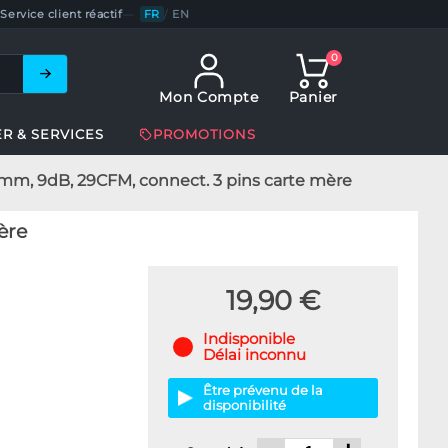
Service client réactif
—
FR
/
EN
0
Mon Compte
Panier
ER & SERVICES
PROMOTIONS
5mm, 9dB, 29CFM, connect. 3 pins carte mère
ère
19,90 €
Indisponible
Délai inconnu
Être prévenu de la
disponibilité