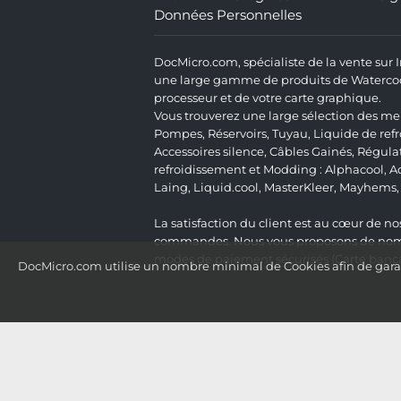
Données Personnelles
DocMicro.com, spécialiste de la vente sur
une large gamme de produits de Watercooli
processeur et de votre carte graphique.
Vous trouverez une large sélection des mei
Pompes
,
Réservoirs
,
Tuyau
,
Liquide de ref
Accessoires silence
,
Câbles Gainés
,
Régula
refroidissement et Modding :
Alphacool
,
A
Laing
,
Liquid.cool
,
MasterKleer
,
Mayhems
La satisfaction du client est au cœur de nos
commandes. Nous vous proposons de nombre
modes de paiement sécurisés (Carte bancai
DocMicro.com utilise un nombre minimal de Cookies afin de garant