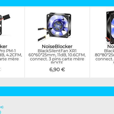
ker
NoiseBlocker
No
Pro PM-1
BlackSilentFan XR1
Blac
B, 4.2CFM,
60*60*25mm, 11dB, 10.6CFM,
80*80*25
carte mère
connect. 3 pins carte mère
connect.
BOITE
€
6,90 €
le)
)