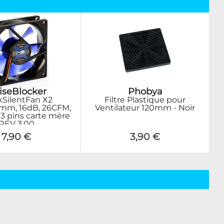
iseBlocker
Phobya
kSilentFan X2
Filtre Plastique pour
mm, 16dB, 26CFM,
Ventilateur 120mm - Noir
 3 pins carte mère
REV 3.00
7,90 €
3,90 €