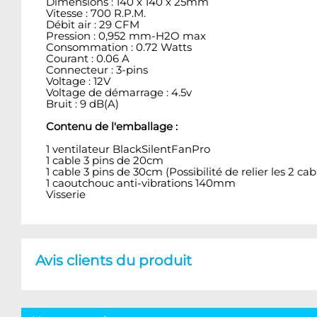
Dimensions : 140 x 140 x 25mm
Vitesse : 700 R.P.M.
Débit air : 29 CFM
Pression : 0,952 mm-H2O max
Consommation : 0.72 Watts
Courant : 0.06 A
Connecteur : 3-pins
Voltage : 12V
Voltage de démarrage : 4.5v
Bruit : 9 dB(A)
Contenu de l'emballage :
1 ventilateur BlackSilentFanPro
1 cable 3 pins de 20cm
1 cable 3 pins de 30cm (Possibilité de relier les 2 c
1 caoutchouc anti-vibrations 140mm
Visserie
Avis clients du produit