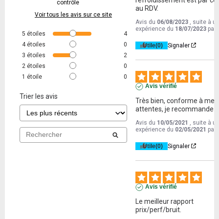
contrôle
au RDV.
Voir tous les avis sur ce site
Avis du
06/08/2023
, suite à u
expérience du
18/07/2023
par
5
étoiles
4
4
étoiles
0
Utile
(0)
Signaler
3
étoiles
2
2
étoiles
0
1
étoile
0
Avis vérifié
Trier les avis
Très bien, conforme à mes 
attentes, je recommande !
Avis du
10/05/2021
, suite à u
expérience du
02/05/2021
par
Utile
(0)
Signaler
Avis vérifié
Le meilleur rapport 
prix/perf/bruit.