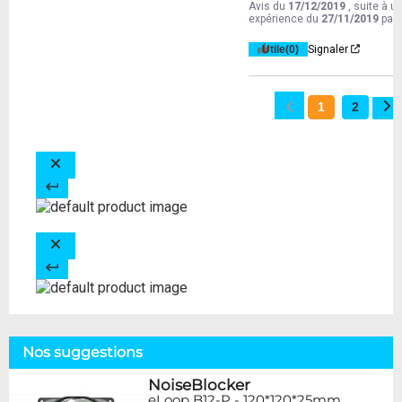
Avis du
17/12/2019
, suite à u
expérience du
27/11/2019
par
Utile
(0)
Signaler
1
2
Nos suggestions
NoiseBlocker
eLoop B12-P - 120*120*25mm,