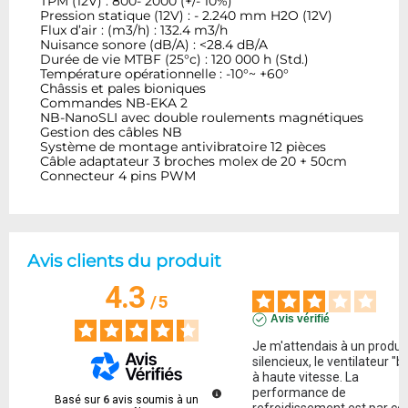
TPM (12V) : 800- 2000 (+/- 10%)
Pression statique (12V) : - 2.240 mm H2O (12V)
Flux d’air : (m3/h) : 132.4 m3/h
Nuisance sonore (dB/A) : <28.4 dB/A
Durée de vie MTBF (25°c) : 120 000 h (Std.)
Température opérationnelle : -10°~ +60°
Châssis et pales bioniques
Commandes NB-EKA 2
NB-NanoSLI avec double roulements magnétiques
Gestion des câbles NB
Système de montage antivibratoire 12 pièces
Câble adaptateur 3 broches molex de 20 + 50cm
Connecteur 4 pins PWM
Avis clients du produit
4.3
/
5
Avis vérifié
Je m'attendais à un produit
silencieux, le ventilateur "b
à haute vitesse. La 
performance de 
Basé sur
6
avis soumis à un
refroidissement est par con