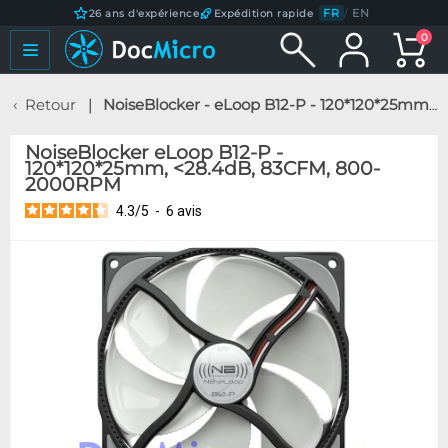
FR
/
EN
26 ans d'expérience
Expédition rapide
0
Retour
NoiseBlocker - eLoop B12-P - 120*120*25mm, <28.4dB, 83CFM, 800-2000RPM
NoiseBlocker eLoop B12-P -
120*120*25mm, <28.4dB, 83CFM, 800-
2000RPM
4.3
/
5
-
6
avis