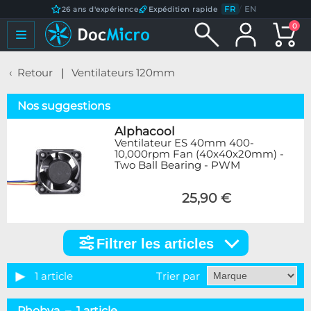
FR
/
EN
26 ans d'expérience
Expédition rapide
0
Retour
Ventilateurs 120mm
Nos suggestions
Alphacool
Ventilateur ES 40mm 400-
10,000rpm Fan (40x40x20mm) -
Two Ball Bearing - PWM
25,90 €
Filtrer les articles
Filtrer
les
articles
1 article
Trier par
Marque
Phobya – 1 article