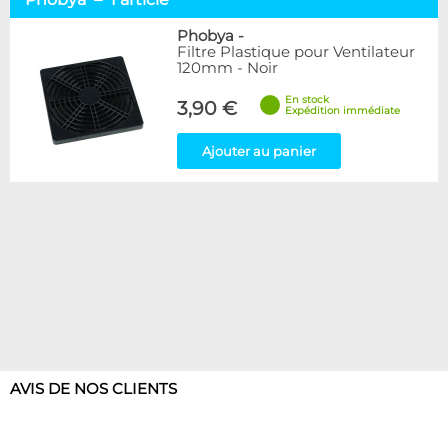
Alphacool
12
Arctic
3
Phobya
-
Filtre Plastique pour Ventilateur
EK Water Blocks
3
120mm - Noir
Noctua
4
NoiseBlocker
16
En stock
3,90 €
Expédition immédiate
Phobya
1
Ajouter au panier
Disponibilité / Promotions
Articles en stock
Articles en promotions
Appliquer
AVIS DE NOS CLIENTS