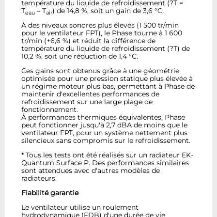
température du liquide de refroidissement (?T =
T
– T
) de 14,8 %, soit un gain de 3,6 °C.
eau
air
À des niveaux sonores plus élevés (1 500 tr/min
pour le ventilateur FPT), le Phase tourne à 1 600
tr/min (+6,6 %) et réduit la différence de
température du liquide de refroidissement (?T) de
10,2 %, soit une réduction de 1,4 °C.
Ces gains sont obtenus grâce à une géométrie
optimisée pour une pression statique plus élevée à
un régime moteur plus bas, permettant à Phase de
maintenir d'excellentes performances de
refroidissement sur une large plage de
fonctionnement.
À performances thermiques équivalentes, Phase
peut fonctionner jusqu'à 2,7 dBA de moins que le
ventilateur FPT, pour un système nettement plus
silencieux sans compromis sur le refroidissement.
* Tous les tests ont été réalisés sur un radiateur EK-
Quantum Surface P. Des performances similaires
sont attendues avec d'autres modèles de
radiateurs.
Fiabilité garantie
Le ventilateur utilise un roulement
hydrodynamique (FDB) d'une durée de vie