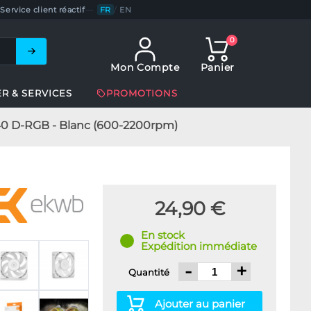
Service client réactif
—
FR
/
EN
0
Mon Compte
Panier
ER & SERVICES
PROMOTIONS
140 D-RGB - Blanc (600-2200rpm)
24,90 €
En stock
Expédition immédiate
-
+
Quantité
Ajouter au panier