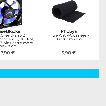
iseBlocker
Phobya
kSilentFan X2
Filtre Anti-Poussière -
mm, 16dB, 26CFM,
100x20cm - Noir
 3 pins carte mère
REV 3.00
7,90 €
5,90 €