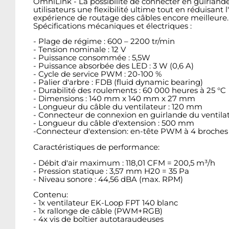
OmniLink - La possibilité de connecter en guirland
utilisateurs une flexibilité ultime tout en réduisa
expérience de routage des câbles encore meilleure.
Spécifications mécaniques et électriques :
- Plage de régime : 600 – 2200 tr/min
- Tension nominale : 12 V
- Puissance consommée : 5,5W
- Puissance absorbée des LED : 3 W (0,6 A)
- Cycle de service PWM : 20-100 %
- Palier d'arbre : FDB (fluid dynamic bearing)
- Durabilité des roulements : 60 000 heures à 25 °C
- Dimensions : 140 mm x 140 mm x 27 mm
- Longueur du câble du ventilateur : 120 mm
- Connecteur de connexion en guirlande du ventilat
- Longueur du câble d'extension : 500 mm
-Connecteur d'extension: en-tête PWM à 4 broches 
Caractéristiques de performance:
- Débit d'air maximum : 118,01 CFM = 200,5 m³/h
- Pression statique : 3,57 mm H20 = 35 Pa
- Niveau sonore : 44,56 dBA (max. RPM)
Contenu:
- 1x ventilateur EK-Loop FPT 140 blanc
- 1x rallonge de câble (PWM+RGB)
- 4x vis de boîtier autotaraudeuses