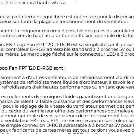
et silencieux à haute vitesse.
iteuse parfaitement équilibrée est optimisée pour la dispersi
ncieux sur toute la plage de fonctionnement du ventilateur.
 garantit la longueur maximale possible des pales du ventilat
rientées vers le haut assurant une diffusion optimale de la l
eurs EK-Loop Fan FPT 120 D-RGB est sa simplicité car il utili
e quel contrôleur D-RGB adressable standard à 3 broches 5V ou
tes mères. Le marquage fléché sur le connecteur LED à 3 broc
Loop Fan FPT 120 D-RGB sont :
ontrairement à d'autres ventilateurs de refroidissement d'ordi
tèmes de refroidissement liquide d'ordinateur, à savoir le r
efroidisseurs d'air hautes performances ou en tant que ventila
es roulements dynamiques fluides garantissent une longue d
rios de ralenti à faible puissance et des performances élevé
 pour le réglage de la vitesse du ventilateur permet des p
ce du cadre du ventilateur offre des performances optimales 
issement optimale de vos radiateurs de refroidissement liquid
u ventilateur EK-Loop FPT ne nécessite aucun contrôleur s
s. Une simple connexion D-RGB adressable à 3 broches 5V pour
aux fabricants de cartes mères est tout ce dont vous avez b