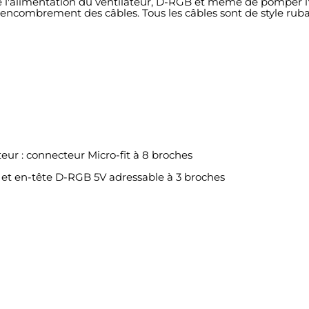
e l'alimentation du ventilateur, D-RGB et même de pomper l'a
nt l'encombrement des câbles. Tous les câbles sont de style r
eur : connecteur Micro-fit à 8 broches
et en-tête D-RGB 5V adressable à 3 broches