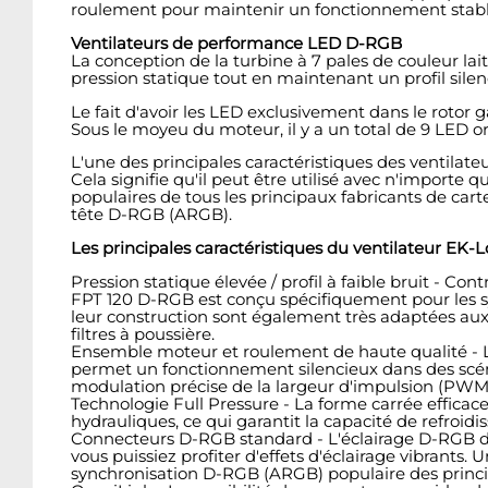
roulement pour maintenir un fonctionnement stable 
Ventilateurs de performance LED D-RGB
La conception de la turbine à 7 pales de couleur la
pression statique tout en maintenant un profil sile
Le fait d'avoir les LED exclusivement dans le rotor
Sous le moyeu du moteur, il y a un total de 9 LED o
L'une des principales caractéristiques des ventilat
Cela signifie qu'il peut être utilisé avec n'import
populaires de tous les principaux fabricants de car
tête D-RGB (ARGB).
Les principales caractéristiques du ventilateur EK-
Pression statique élevée / profil à faible bruit - C
FPT 120 D-RGB est conçu spécifiquement pour les sys
leur construction sont également très adaptées aux r
filtres à poussière.
Ensemble moteur et roulement de haute qualité - L
permet un fonctionnement silencieux dans des scéna
modulation précise de la largeur d'impulsion (PWM)
Technologie Full Pressure - La forme carrée effica
hydrauliques, ce qui garantit la capacité de refroid
Connecteurs D-RGB standard - L'éclairage D-RGB d
vous puissiez profiter d'effets d'éclairage vibrant
synchronisation D-RGB (ARGB) populaire des princip