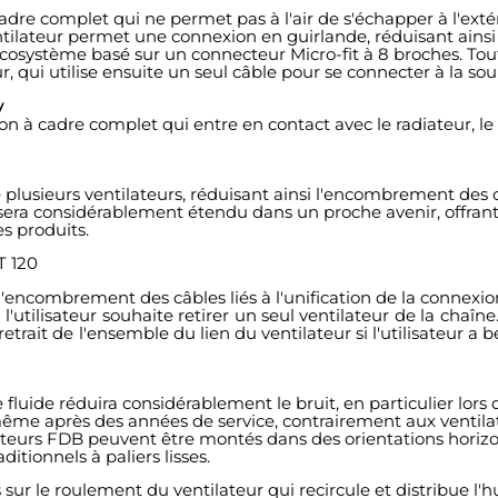
dre complet qui ne permet pas à l'air de s'échapper à l'exté
tilateur permet une connexion en guirlande, réduisant ainsi
cosystème basé sur un connecteur Micro-fit à 8 broches. Tou
 qui utilise ensuite un seul câble pour se connecter à la sou
y
on à cadre complet qui entre en contact avec le radiateur, l
lusieurs ventilateurs, réduisant ainsi l'encombrement des câ
era considérablement étendu dans un proche avenir, offrant 
es produits.
ncombrement des câbles liés à l'unification de la connexio
l'utilisateur souhaite retirer un seul ventilateur de la chaîne
trait de l'ensemble du lien du ventilateur si l'utilisateur a
ide réduira considérablement le bruit, en particulier lors
me après des années de service, contrairement aux ventilate
ateurs FDB peuvent être montés dans des orientations horizo
itionnels à paliers lisses.
ur le roulement du ventilateur qui recircule et distribue l'hu