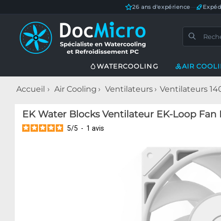
26 ans d'expérience
—
Expéd
WATERCOOLING
AIR COOL
Accueil
Air Cooling
Ventilateurs
Ventilateurs 
EK Water Blocks Ventilateur EK-Loop Fan
5
/
5
-
1
avis