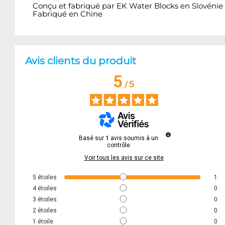
Conçu et fabriqué par EK Water Blocks en Slovénie
Fabriqué en Chine
Avis clients du produit
5
/
5
Basé sur
1
avis soumis à un
contrôle
Voir tous les avis sur ce site
5
étoiles
1
4
étoiles
0
3
étoiles
0
2
étoiles
0
1
étoile
0