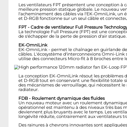
Les ventilateurs FPT présentent une conception à ca
meilleure pression statique globale. Le nouveau ven
l'acheminement des câbles via l'EK-OmniLink, un é
et D-RGB fonctionne sur un seul câble et connecteur,
FPT - Cadre de ventilateur Full Pressure Technolog
La technologie Full Pressure (FPT) est une concepti
de s'échapper de la perte de pression d'air statique.
EK-OmniLink
EK-OmniLink - permet le chaînage en guirlande de p
câbles. L'écosystème d'interconnexions Omni-Link s
utilise des connecteurs Micro-fit à 8 broches entre l
La conception EK-OmniLink résout les problèmes d'e
et D-RGB tout en conservant une flexibilité totale si 
des mécanismes de verrouillage, qui nécessitent le re
radiateur.
FDB - Roulement dynamique des fluides
Un nouveau moteur avec un roulement dynamique flu
opérationnel est maintenu à des niveaux très bas mê
deviennent plus bruyants avec le temps. Les ventil
longévité réduite, contrairement aux ventilateurs trad
Des rainures à chevrons innovantes sont appliquées s