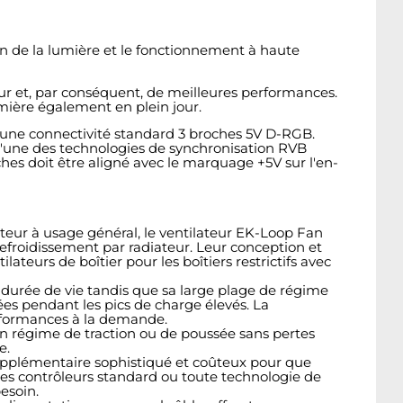
on de la lumière et le fonctionnement à haute
eur et, par conséquent, de meilleures performances.
umière également en plein jour.
se une connectivité standard 3 broches 5V D-RGB.
 l'une des technologies de synchronisation RVB
hes doit être aligné avec le marquage +5V sur l'en-
nateur à usage général, le ventilateur EK-Loop Fan
efroidissement par radiateur. Leur conception et
teurs de boîtier pour les boîtiers restrictifs avec
urée de vie tandis que sa large plage de régime
es pendant les pics de charge élevés. La
erformances à la demande.
en régime de traction ou de poussée sans pertes
e.
upplémentaire sophistiqué et coûteux pour que
 les contrôleurs standard ou toute technologie de
esoin.