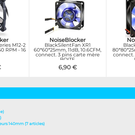
ker
NoiseBlocker
No
eries M12-2
BlackSilentFan XR1
Blac
50 RPM - 16
60*60*25mm, 11dB, 10.6CFM,
80*80*25
connect. 3 pins carte mère
connect.
BOITE
€
6,90 €
le)
)
ateurs 140mm (7 articles)