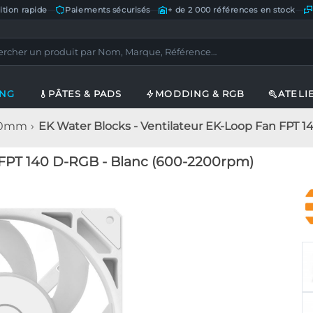
ition rapide
—
Paiements sécurisés
—
+ de 2 000 références en stock
—
ING
PÂTES & PADS
MODDING & RGB
ATELI
140mm
EK Water Blocks - Ventilateur EK-Loop Fan FPT 
 FPT 140 D-RGB - Blanc (600-2200rpm)