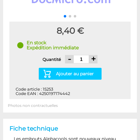
8,40 €
En stock
Expédition immédiate
-
+
Quantité
Ajouter au panier
Code article : 15253
Code EAN : 4250197174442
Photos non contractuelles
Fiche technique
Les embouts Alphacools sont nouveaux niveau