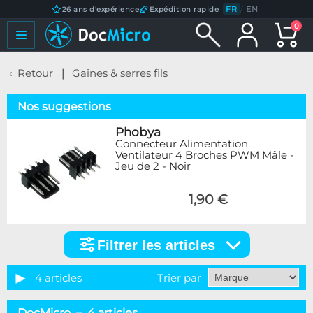
FR
/
EN
26 ans d'expérience
Expédition rapide
0
Retour
Gaines & serres fils
Nos suggestions
Phobya
Connecteur Alimentation
Ventilateur 4 Broches PWM Mâle -
Jeu de 2 - Noir
1,90 €
Filtrer les articles
Filtrer
les
articles
4 articles
Trier par
Marque
DocMicro – 4 articles