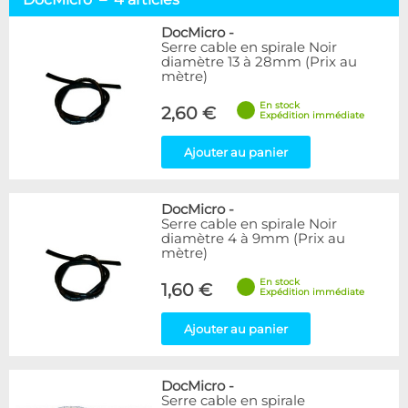
Alphacool
11
DocMicro
4
DocMicro
-
Serre cable en spirale Noir
ModderSmart
6
diamètre 13 à 28mm (Prix au
Phobya
9
mètre)
En stock
Couleur
2,60 €
Expédition immédiate
Blanc
1
Noir
Ajouter au panier
2
Vert
1
DocMicro
-
Disponibilité / Promotions
Serre cable en spirale Noir
Articles en stock
diamètre 4 à 9mm (Prix au
mètre)
Articles en promotions
En stock
1,60 €
Expédition immédiate
Appliquer
Ajouter au panier
DocMicro
-
Serre cable en spirale