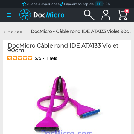
FR
/
EN
26 ans d'expérience
Expédition rapide
0
Retour
DocMicro - Câble rond IDE ATA133 Violet 90cm
DocMicro Câble rond IDE ATA133 Violet
90cm
5
/
5
-
1
avis