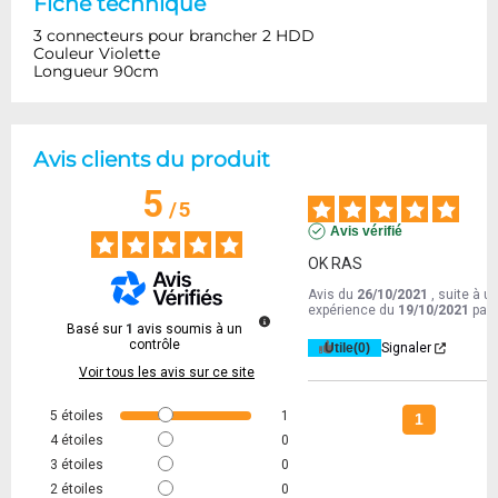
Fiche technique
3 connecteurs pour brancher 2 HDD
Couleur Violette
Longueur 90cm
Avis clients du produit
5
/
5
Avis vérifié
OK RAS
Avis du
26/10/2021
, suite à u
expérience du
19/10/2021
par
Basé sur
1
avis soumis à un
contrôle
Utile
(0)
Signaler
Voir tous les avis sur ce site
5
étoiles
1
1
4
étoiles
0
3
étoiles
0
2
étoiles
0