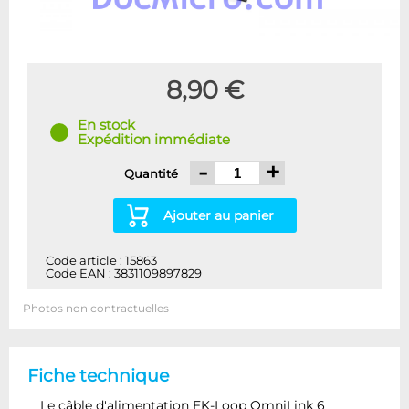
8,90 €
En stock
Expédition immédiate
-
+
Quantité
Ajouter au panier
Code article : 15863
Code EAN : 3831109897829
Photos non contractuelles
Fiche technique
Le câble d'alimentation EK-Loop OmniLink 6