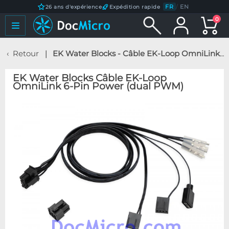
FR
/
EN
26 ans d'expérience
Expédition rapide
0
Retour
EK Water Blocks - Câble EK-Loop OmniLink 6-Pin Power (dual PWM)
EK Water Blocks Câble EK-Loop
OmniLink 6-Pin Power (dual PWM)