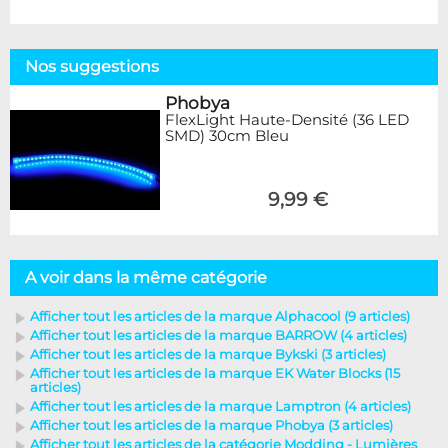
Nos suggestions
Phobya
FlexLight Haute-Densité (36 LED
SMD) 30cm Bleu
9,99 €
A voir dans la même catégorie
Afficher tout les articles de la marque Alphacool (9 articles)
Afficher tout les articles de la marque BARROW (4 articles)
Afficher tout les articles de la marque Bykski (3 articles)
Afficher tout les articles de la marque EK Water Blocks (15
articles)
Afficher tout les articles de la marque Lamptron (4 articles)
Afficher tout les articles de la marque Phobya (3 articles)
Afficher tout les articles de la catégorie Modding - Lumières