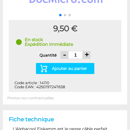
9,50 €
En stock
Expédition immédiate
-
+
Quantité
Ajouter au panier
Code article : 14110
Code EAN : 4250197247658
Photos non contractuelles
Fiche technique
L'Alphacool Eiskamm est le range câble parfait