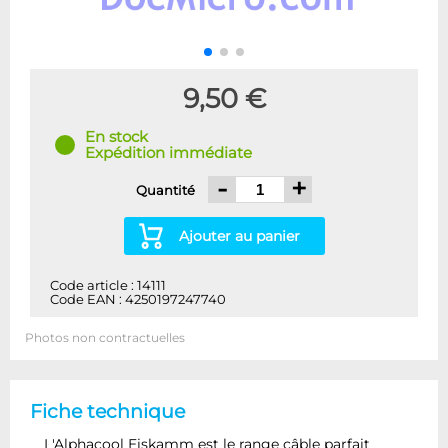
9,50 €
En stock
Expédition immédiate
-
+
Quantité
Ajouter au panier
Code article : 14111
Code EAN : 4250197247740
Photos non contractuelles
Fiche technique
L'Alphacool Eiskamm est le range câble parfait