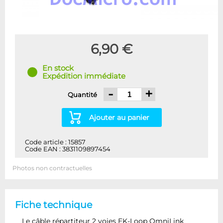
6,90 €
En stock
Expédition immédiate
-
+
Quantité
Ajouter au panier
Code article : 15857
Code EAN : 3831109897454
Photos non contractuelles
Fiche technique
Le câble répartiteur 2 voies EK-Loop OmniLink