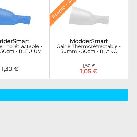
Promo - 30%
ModderSmart
dderSmart
Gaine Thermorétractable -
ermorétractable -
30mm - 30cm - BLANC
30cm - BLEU UV
1,50 €
1,30 €
1,05 €