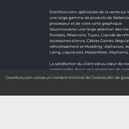
DocMicro.com, spécialiste de la vente sur
une large gamme de produits de Watercooli
processeur et de votre carte graphique.
Vous trouverez une large sélection des mei
Pompes
,
Réservoirs
,
Tuyau
,
Liquide de ref
Accessoires silence
,
Câbles Gainés
,
Régula
refroidissement et Modding :
Alphacool
,
A
Laing
,
Liquid.cool
,
MasterKleer
,
Mayhems
La satisfaction du client est au cœur de nos
commandes. Nous vous proposons de nombre
modes de paiement sécurisés (Carte bancai
DocMicro.com utilise un nombre minimal de Cookies afin de garant