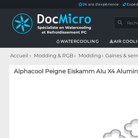
26 ans d'expérience
—
Expéd
WATERCOOLING
AIR COOL
Accueil
Modding & RGB
Modding
Gaines & serre
Alphacool Peigne Eiskamm Alu X4 Alumini