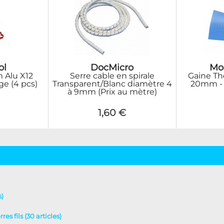
ol
DocMicro
Mo
 Alu X12
Serre cable en spirale
Gaine Th
e (4 pcs)
Transparent/Blanc diamètre 4
20mm - 
à 9mm (Prix au mètre)
1,60 €
s)
es fils (30 articles)