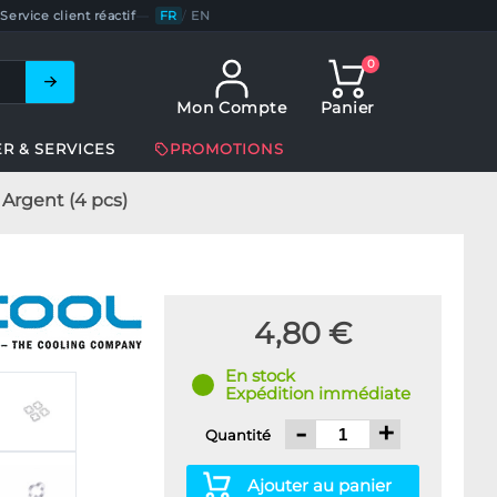
Service client réactif
—
FR
/
EN
0
Mon Compte
Panier
ER & SERVICES
PROMOTIONS
Argent (4 pcs)
4,80 €
En stock
Expédition immédiate
-
+
Quantité
Ajouter au panier