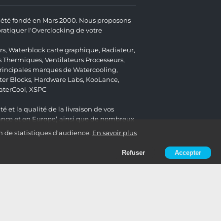
 a été fondé en Mars 2000. Nous proposons
atiquer l'Overclocking de votre
rs
,
Waterblock carte graphique
,
Radiateur
,
s Thermiques
,
Ventilateurs Processeurs
,
 principales marques de Watercooling,
er Blocks
,
Hardware Labs
,
KooLance
,
aterCool
,
XSPC
é et la qualité de la livraison de vos
ance et en Europe) ainsi que de nombreux
n de statistiques d'audience.
En savoir plus
Refuser
Accepter