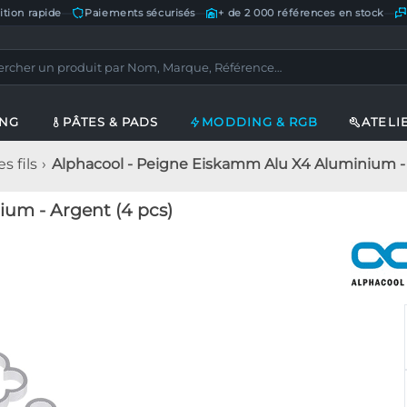
ition rapide
—
Paiements sécurisés
—
+ de 2 000 références en stock
—
ING
PÂTES & PADS
MODDING & RGB
ATELI
s fils
Alphacool - Peigne Eiskamm Alu X4 Aluminium - 
um - Argent (4 pcs)