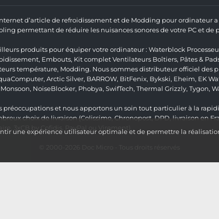
 Internet d’article de refroidissement et de Modding pour ordinateur
ng permettant de réduire les nuisances sonores de votre PC et de pr
lleurs produits pour équiper votre ordinateur :
Waterblock Processeu
roidissement
,
Embouts
,
Kit complet
Ventilateurs Boîtiers
,
Pâtes & Pad
teurs température
,
Modding
. Nous sommes distributeur officiel des
quaComputer
,
Arctic Silver
,
BARROW
,
BitFenix
,
Bykski
,
Eheim
,
EK Wat
,
Monsoon
,
NoiseBlocker
,
Phobya
,
SwifTech
,
Thermal Grizzly
,
Tygon
,
W
 préoccupations et nous apportons un soin tout particulier à la rapidit
ux choix de livraison (Colissimo, Chronopost, DPD, livraison en Fr
re, 3xCB by Cofidis, PayPal ou Virement).
ir une expérience utilisateur optimale et de permettre la réalisatio
© 2000-2026
Doc Micro
- Tous droits réservés