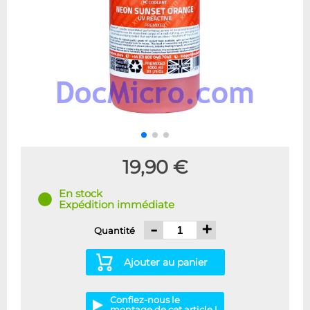
19,90 €
En stock
Expédition immédiate
-
+
Quantité
Ajouter au panier
Confiez-nous le
montage de cet article !