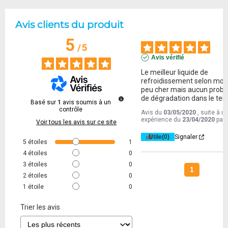
Avis clients du produit
5
/
5
Avis vérifié
Le meilleur liquide de 
refroidissement selon moi. 
peu cher mais aucun probl
de dégradation dans le te
Basé sur
1
avis soumis à un
contrôle
Avis du
03/05/2020
, suite à u
expérience du
23/04/2020
par
Voir tous les avis sur ce site
Utile
(0)
Signaler
5
étoiles
1
4
étoiles
0
3
étoiles
0
1
2
étoiles
0
1
étoile
0
Trier les avis