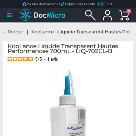
FR
/
EN
26 ans d'expérience
Expédition rapide
0
Retour
KooLance - Liquide Transparent Hautes Performances 700mL - LIQ-702CL-B
KooLance Liquide Transparent Hautes
Performances 700mL - LIQ-702CL-B
5
/
5
-
1
avis