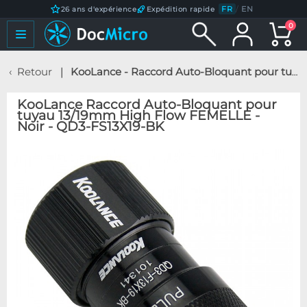
FR
/
EN
26 ans d'expérience
Expédition rapide
0
Retour
KooLance - Raccord Auto-Bloquant pour tuyau 13/19mm High Flow FEMELLE - Noir - QD3-FS13X19-BK
KooLance Raccord Auto-Bloquant pour
tuyau 13/19mm High Flow FEMELLE -
Noir - QD3-FS13X19-BK