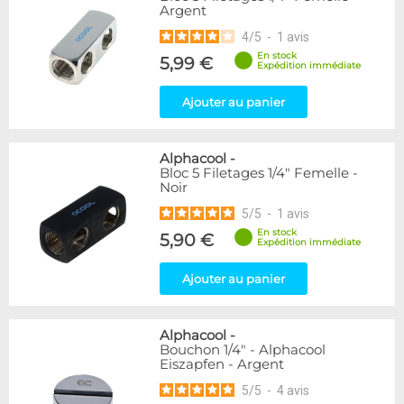
Argent
48
Argent
Blanc
8
4
/
5
-
1
avis
Noir
74
En stock
5,99 €
Noir/Nickel
1
Expédition immédiate
Ajouter au panier
Genre
Femelle
13
Femelle / Femelle
26
Alphacool
-
Mâle
2
Bloc 5 Filetages 1/4" Femelle -
Noir
Mâle / Femelle
54
Mâle / Mâle
13
5
/
5
-
1
avis
En stock
5,90 €
Expédition immédiate
Forme
Carré
2
Ajouter au panier
Coudé 45°
19
Coudé 90°
29
Droit
33
Alphacool
-
Bouchon 1/4" - Alphacool
Passe cloison
3
Eiszapfen - Argent
Raccord autobloquant
1
Raccord en Y
2
5
/
5
-
4
avis