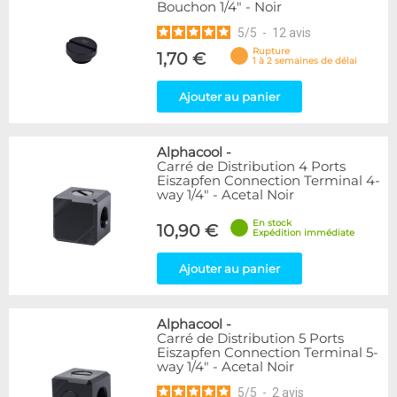
Bouchon 1/4" - Noir
5
/
5
-
12
avis
Rupture
1,70 €
1 à 2 semaines de délai
Ajouter au panier
Alphacool
-
Carré de Distribution 4 Ports
Eiszapfen Connection Terminal 4-
way 1/4" - Acetal Noir
En stock
10,90 €
Expédition immédiate
Ajouter au panier
Alphacool
-
Carré de Distribution 5 Ports
Eiszapfen Connection Terminal 5-
way 1/4" - Acetal Noir
5
/
5
-
2
avis