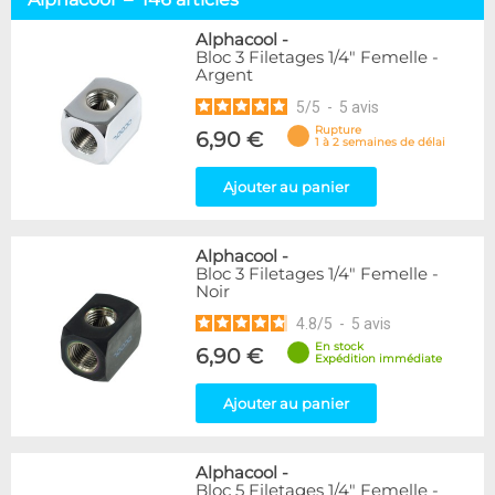
Raccord Autobloquant
20
Passe-Cloison
5
Alphacool
-
Bloc 3 Filetages 1/4" Femelle -
Bouchons
6
Argent
Adaptateurs
90
5
/
5
-
5
avis
Autres
14
Robinet
7
Rupture
6,90 €
1 à 2 semaines de délai
Filtre
4
Ajouter au panier
Marque
Alphacool
146
Alphacool
-
DocMicro
23
Bloc 3 Filetages 1/4" Femelle -
BARROW
38
Noir
Bykski
1
4.8
/
5
-
5
avis
Cooling.fr
10
En stock
6,90 €
EK Water Blocks
86
Expédition immédiate
KooLance
11
Thermal Grizzly
Ajouter au panier
7
XSPC
16
Alphacool
-
Couleur
Bloc 5 Filetages 1/4" Femelle -