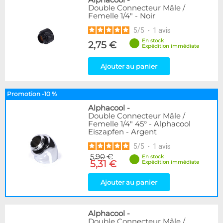
Alphacool
-
Double Connecteur Mâle /
Femelle 1/4" - Noir
5
/
5
-
1
avis
En stock
2,75 €
Expédition immédiate
Ajouter au panier
Promotion -10 %
Alphacool
-
Double Connecteur Mâle /
Femelle 1/4" 45° - Alphacool
Eiszapfen - Argent
5
/
5
-
1
avis
5,90 €
En stock
5,31 €
Expédition immédiate
Ajouter au panier
Alphacool
-
Double Connecteur Mâle /