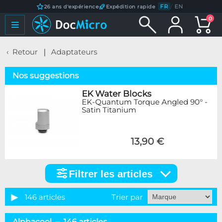
FR
/
EN
26 ans d'expérience
Expédition rapide
0
Retour
Adaptateurs
Nos suggestions
EK Water Blocks
EK-Quantum Torque Angled 90° -
Satin Titanium
13,90 €
Filtrer les articles
Filtrer
les
articles
146 articles
Trier par
Catégorie
Alphacool – 146 articles