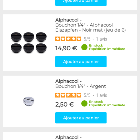
Ajouter au panier
Alphacool
-
Bouchon 1/4" - Alphacool
Eiszapfen - Noir mat (jeu de 6)
5
/
5
-
1
avis
En stock
14,90 €
Expédition immédiate
Ajouter au panier
Alphacool
-
Bouchon 1/4" - Argent
5
/
5
-
1
avis
En stock
2,50 €
Expédition immédiate
Ajouter au panier
Alphacool
-