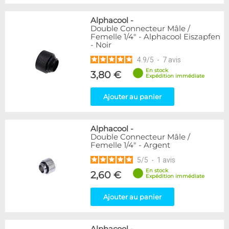
Alphacool
-
Double Connecteur Mâle /
Femelle 1/4" - Alphacool Eiszapfen
- Noir
4.9
/
5
-
7
avis
En stock
3,80 €
Expédition immédiate
Ajouter au panier
Alphacool
-
Double Connecteur Mâle /
Femelle 1/4" - Argent
5
/
5
-
1
avis
En stock
2,60 €
Expédition immédiate
Ajouter au panier