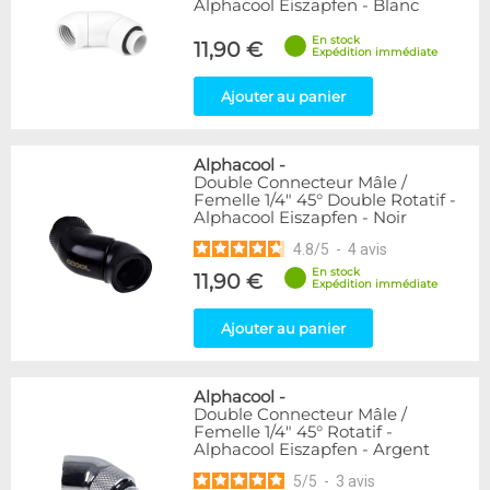
Alphacool Eiszapfen - Blanc
En stock
11,90 €
Expédition immédiate
Ajouter au panier
Alphacool
-
Double Connecteur Mâle /
Femelle 1/4" 45° Double Rotatif -
Alphacool Eiszapfen - Noir
4.8
/
5
-
4
avis
En stock
11,90 €
Expédition immédiate
Ajouter au panier
Alphacool
-
Double Connecteur Mâle /
Femelle 1/4" 45° Rotatif -
Alphacool Eiszapfen - Argent
5
/
5
-
3
avis