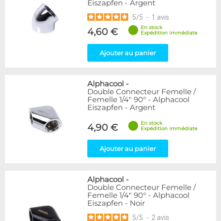
Eiszapfen - Argent
5
/
5
-
1
avis
En stock
4,60 €
Expédition immédiate
Ajouter au panier
Alphacool
-
Double Connecteur Femelle /
Femelle 1/4" 90° - Alphacool
Eiszapfen - Argent
En stock
4,90 €
Expédition immédiate
Ajouter au panier
Alphacool
-
Double Connecteur Femelle /
Femelle 1/4" 90° - Alphacool
Eiszapfen - Noir
5
/
5
-
2
avis