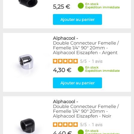
En stock
5,25 €
Expédition immédiate
Ajouter au panier
Alphacool
-
Double Connecteur Femelle /
Femelle 1/4" 90° 20mm -
Alphacool Eiszapfen - Argent
5
/
5
-
1
avis
En stock
4,30 €
Expédition immédiate
Ajouter au panier
Alphacool
-
Double Connecteur Femelle /
Femelle 1/4" 90° 20mm -
Alphacool Eiszapfen - Noir
5
/
5
-
1
avis
En stock
4,40 €