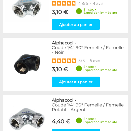
4.8
/
5
-
4
avis
En stock
3,10 €
Expédition immédiate
Ajouter au panier
Alphacool
-
Coude 1/4" 90° Femelle / Femelle
- Noir
5
/
5
-
5
avis
En stock
3,10 €
Expédition immédiate
Ajouter au panier
Alphacool
-
Coude 1/4" 90° Femelle / Femelle
Rotatif - Argent
En stock
4,40 €
Expédition immédiate