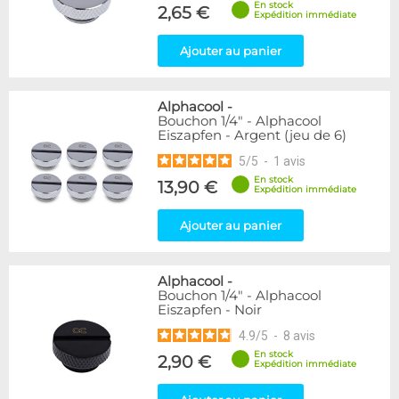
En stock
2,65 €
Expédition immédiate
Disponibilité / Promotions
Articles en stock
Ajouter au panier
Articles en promotions
Appliquer
Alphacool
-
Bouchon 1/4" - Alphacool
Eiszapfen - Argent (jeu de 6)
5
/
5
-
1
avis
En stock
13,90 €
Expédition immédiate
Ajouter au panier
Alphacool
-
Bouchon 1/4" - Alphacool
Eiszapfen - Noir
4.9
/
5
-
8
avis
En stock
2,90 €
Expédition immédiate