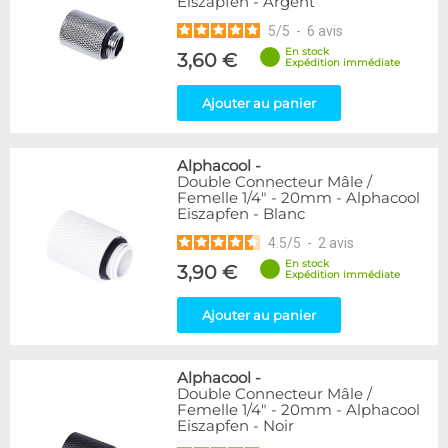
Eiszapfen - Argent
5
/
5
-
6
avis
En stock
3,60 €
Expédition immédiate
Ajouter au panier
Alphacool
-
Double Connecteur Mâle /
Femelle 1/4" - 20mm - Alphacool
Eiszapfen - Blanc
4.5
/
5
-
2
avis
En stock
3,90 €
Expédition immédiate
Ajouter au panier
Alphacool
-
Double Connecteur Mâle /
Femelle 1/4" - 20mm - Alphacool
Eiszapfen - Noir