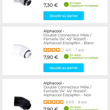
En stock
7,30 €
Expédition immédiate
Ajouter au panier
Alphacool
-
Double Connecteur Mâle /
Femelle 1/4" 45° Rotatif -
Alphacool Eiszapfen - Blanc
4
/
5
-
1
avis
En stock
7,90 €
Expédition immédiate
Ajouter au panier
Alphacool
-
Double Connecteur Mâle /
Femelle 1/4" 45° Rotatif -
Alphacool Eiszapfen - Noir
4.9
/
5
-
8
avis
En stock
7,90 €
Expédition immédiate