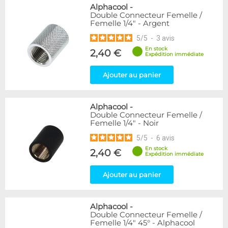
Alphacool
-
Double Connecteur Femelle /
Femelle 1/4" - Argent
5
/
5
-
3
avis
En stock
2,40 €
Expédition immédiate
Ajouter au panier
Alphacool
-
Double Connecteur Femelle /
Femelle 1/4" - Noir
5
/
5
-
6
avis
En stock
2,40 €
Expédition immédiate
Ajouter au panier
Alphacool
-
Double Connecteur Femelle /
Femelle 1/4" 45° - Alphacool