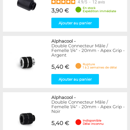
4.9
/
5
-
12
avis
En stock
3,90 €
Expédition immédiate
Ajouter au panier
Alphacool
-
Double Connecteur Mâle /
Femelle 1/4" - 20mm - Apex Grip -
Argent
Rupture
5,40 €
1 à 2 semaines de délai
Ajouter au panier
Alphacool
-
Double Connecteur Mâle /
Femelle 1/4" - 20mm - Apex Grip -
Noir
Indisponible
5,40 €
Délai inconnu