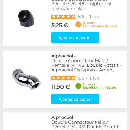
Femelle 1/4" 45° - Alphacool
Eiszapfen - Noir
5
/
5
-
1
avis
Rupture
5,25 €
1 à 2 semaines de délai
Ajouter au panier
Alphacool
-
Double Connecteur Mâle /
Femelle 1/4" 45° Double Rotatif -
Alphacool Eiszapfen - Argent
5
/
5
-
1
avis
En stock
11,90 €
Expédition immédiate
Ajouter au panier
Alphacool
-
Double Connecteur Mâle /
Femelle 1/4" 45° Double Rotatif -