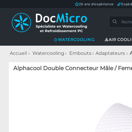
26 ans d'expérience
—
Expéd
WATERCOOLING
AIR COOL
Accueil
Watercooling
Embouts
Adaptateurs
Alphacool Double Connecteur Mâle / Femell