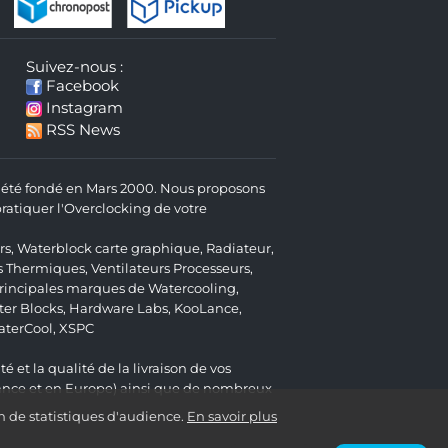
Suivez-nous :
Facebook
Instagram
RSS News
 a été fondé en Mars 2000. Nous proposons
atiquer l'Overclocking de votre
rs
,
Waterblock carte graphique
,
Radiateur
,
s Thermiques
,
Ventilateurs Processeurs
,
 principales marques de Watercooling,
er Blocks
,
Hardware Labs
,
KooLance
,
aterCool
,
XSPC
é et la qualité de la livraison de vos
ance et en Europe) ainsi que de nombreux
n de statistiques d'audience.
En savoir plus