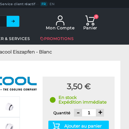
Service client réactif
—
FR
/
EN
0
Mon Compte
Panier
ER & SERVICES
PROMOTIONS
acool Eiszapfen - Blanc
3,50 €
En stock
Expédition immédiate
-
+
Quantité
Ajouter au panier