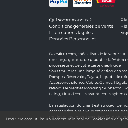
Qui sommes-nous ?
Pla
Conditions générales de vente
Pla
Informations légales
Sig
Données Personnelles
DocMicro.com, spécialiste de la vente sur
une large gamme de produits de Watercooli
processeur et de votre carte graphique.
Vous trouverez une large sélection des mei
Pompes
,
Réservoirs
,
Tuyau
,
Liquide de ref
Accessoires silence
,
Câbles Gainés
,
Régula
refroidissement et Modding :
Alphacool
,
A
Laing
,
Liquid.cool
,
MasterKleer
,
Mayhems
La satisfaction du client est au cœur de nos
commandes. Nous vous proposons de nombre
modes de paiement sécurisés (Carte bancai
DocMicro.com utilise un nombre minimal de Cookies afin de garant