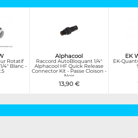
W
Alphacool
EK W
r Rotatif
Raccord AutoBloquant 1/4"
EK-Quant
1/4" Blanc -
Alphacool HF Quick Release
.5
Connector Kit - Passe Cloison -
Noir
13,90 €