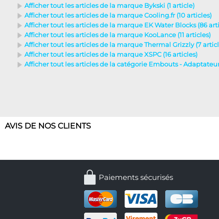
Afficher tout les articles de la marque Bykski (1 article)
Afficher tout les articles de la marque Cooling.fr (10 articles)
Afficher tout les articles de la marque EK Water Blocks (86 arti
Afficher tout les articles de la marque KooLance (11 articles)
Afficher tout les articles de la marque Thermal Grizzly (7 articl
Afficher tout les articles de la marque XSPC (16 articles)
Afficher tout les articles de la catégorie Embouts - Adaptateurs
AVIS DE NOS CLIENTS
Paiements sécurisés