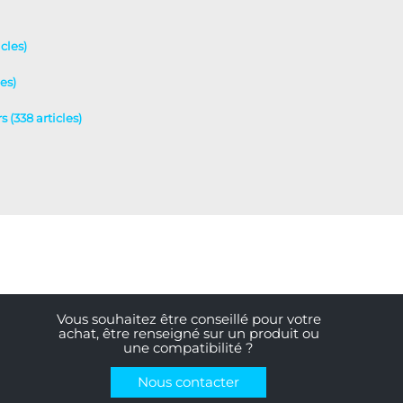
cles)
es)
 (338 articles)
Vous souhaitez être conseillé pour votre
achat, être renseigné sur un produit ou
une compatibilité ?
Nous contacter