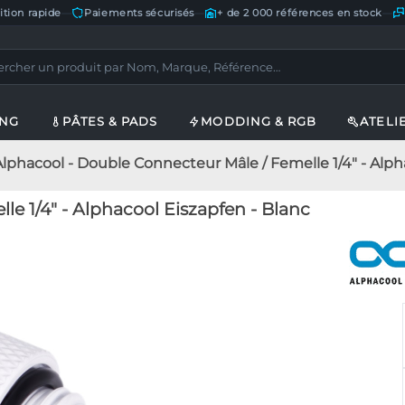
ition rapide
—
Paiements sécurisés
—
+ de 2 000 références en stock
—
ING
PÂTES & PADS
MODDING & RGB
ATELI
Alphacool - Double Connecteur Mâle / Femelle 1/4" - Alph
e 1/4" - Alphacool Eiszapfen - Blanc