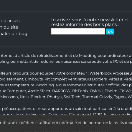
Inscrivez-vous à notre newsletter et
n d'accès
restez informé des bons plans :
n du site
naler un bug
 Internet d’article de refroidissement et de Modding pour ordinateur
ng permettant de réduire les nuisances sonores de votre PC et de pr
lleurs produits pour équiper votre ordinateur :
Waterblock Processeu
roidissement
,
Embouts
,
Kit complet
Ventilateurs Boîtiers
,
Pâtes & Pad
teurs température
,
Modding
. Nous sommes distributeur officiel des
quaComputer
,
Arctic Silver
,
BARROW
,
BitFenix
,
Bykski
,
Eheim
,
EK Wat
,
Monsoon
,
NoiseBlocker
,
Phobya
,
SwifTech
,
Thermal Grizzly
,
Tygon
,
W
 préoccupations et nous apportons un soin tout particulier à la rapidit
ux choix de livraison (Colissimo, Chronopost, DPD, livraison en Fr
re, 3xCB by Cofidis, PayPal ou Virement).
ir une expérience utilisateur optimale et de permettre la réalisatio