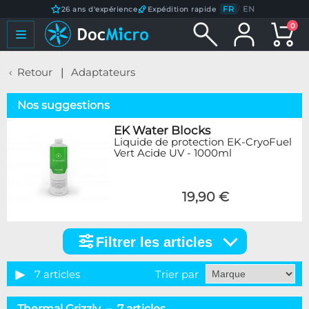
FR
/
EN
26 ans d'expérience
Expédition rapide
0
Retour
Adaptateurs
Nos suggestions
EK Water Blocks
Liquide de protection EK-CryoFuel
Vert Acide UV - 1000ml
19,90 €
Filtrer les articles
Filtrer
les
articles
7 articles
Trier par
Catégorie
Thermal Grizzly – 7 articles