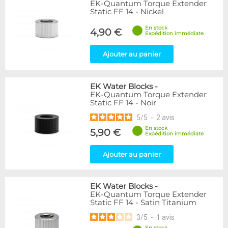
EK-Quantum Torque Extender
Static FF 14 - Nickel
En stock
4,90 €
Expédition immédiate
Ajouter au panier
EK Water Blocks
-
EK-Quantum Torque Extender
Static FF 14 - Noir
5
/
5
-
2
avis
En stock
5,90 €
Expédition immédiate
Ajouter au panier
EK Water Blocks
-
EK-Quantum Torque Extender
Static FF 14 - Satin Titanium
3
/
5
-
1
avis
En stock