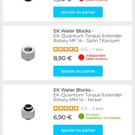
Ajouter au panier
EK Water Blocks
-
EK-Quantum Torque Extender
Rotary MF 14 - Satin Titanium
5
/
5
-
1
avis
Indisponible
8,90 €
Délai inconnu
Ajouter au panier
EK Water Blocks
-
EK-Quantum Torque Extender
Rotary MM 14 - Nickel
5
/
5
-
5
avis
En stock
6,90 €
Expédition immédiate
Ajouter au panier