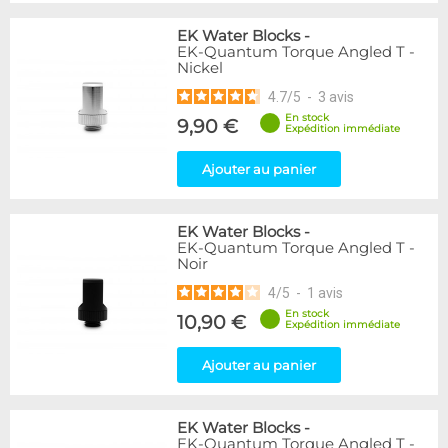
EK Water Blocks
-
EK-Quantum Torque Angled T -
Nickel
4.7
/
5
-
3
avis
En stock
9,90 €
Expédition immédiate
Ajouter au panier
EK Water Blocks
-
EK-Quantum Torque Angled T -
Noir
4
/
5
-
1
avis
En stock
10,90 €
Expédition immédiate
Ajouter au panier
EK Water Blocks
-
EK-Quantum Torque Angled T -