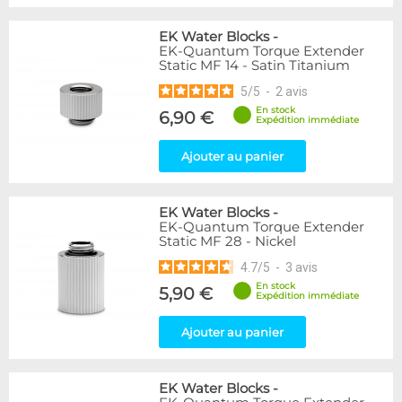
EK Water Blocks
-
EK-Quantum Torque Extender
Static MF 14 - Satin Titanium
5
/
5
-
2
avis
En stock
6,90 €
Expédition immédiate
Ajouter au panier
EK Water Blocks
-
EK-Quantum Torque Extender
Static MF 28 - Nickel
4.7
/
5
-
3
avis
En stock
5,90 €
Expédition immédiate
Ajouter au panier
EK Water Blocks
-