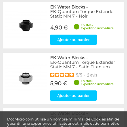
EK Water Blocks
-
EK-Quantum Torque Extender
Static MM 7 - Noir
En stock
4,90 €
Expédition immédiate
Ajouter au panier
EK Water Blocks
-
EK-Quantum Torque Extender
Static MM 7 - Satin Titanium
5
/
5
-
2
avis
En stock
5,90 €
Expédition immédiate
Ajouter au panier
EK Water Blocks
-
EK-Quantum Torque Micro
DocMicro.com utilise un nombre minimal de Cookies afin de
Extender Static MF 7 - Nickel
garantir une expérience utilisateur optimale et de permettre