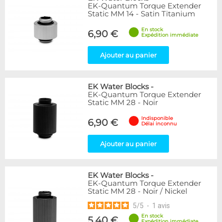
EK-Quantum Torque Extender
Static MM 14 - Satin Titanium
En stock
6,90 €
Expédition immédiate
Ajouter au panier
EK Water Blocks
-
EK-Quantum Torque Extender
Static MM 28 - Noir
Indisponible
6,90 €
Délai inconnu
Ajouter au panier
EK Water Blocks
-
EK-Quantum Torque Extender
Static MM 28 - Noir / Nickel
5
/
5
-
1
avis
En stock
5,40 €
Expédition immédiate