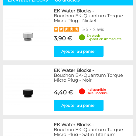
Passe-Cloison
4
Bouchons
11
EK Water Blocks
-
Bouchon EK-Quantum Torque
Adaptateurs
64
Micro Plug - Nickel
Autres
7
5
/
5
-
2
avis
Marque
En stock
3,90 €
Expédition immédiate
Alphacool
146
DocMicro
23
Ajouter au panier
BARROW
38
Bykski
1
EK Water Blocks
-
Cooling.fr
10
Bouchon EK-Quantum Torque
EK Water Blocks
86
Micro Plug - Noir
KooLance
11
Indisponible
Thermal Grizzly
7
4,40 €
Délai inconnu
XSPC
16
Ajouter au panier
Couleur
Argent
49
EK Water Blocks
-
Blanc
1
Bouchon EK-Quantum Torque
Noir
22
Micro Plug - Satin Titanium