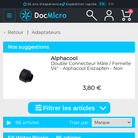
FR
/
EN
26 ans d'expérience
Expédition rapide
0
Retour
Adaptateurs
Nos suggestions
Alphacool
Double Connecteur Mâle / Femelle
1/4" - Alphacool Eiszapfen - Noir
3,80 €
Filtrer les articles
Filtrer
les
articles
86 articles
Trier par
Catégorie
EK Water Blocks – 86 articles