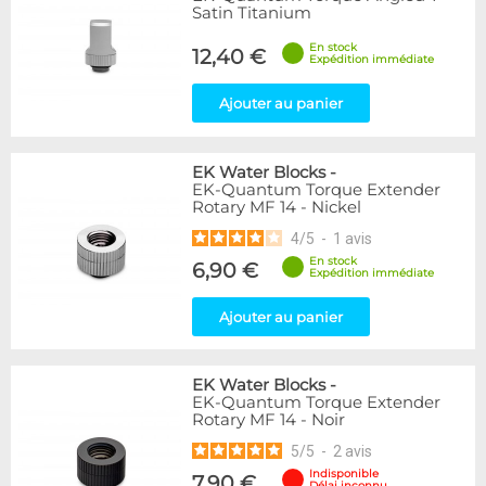
Satin Titanium
En stock
12,40 €
Expédition immédiate
Ajouter au panier
EK Water Blocks
-
EK-Quantum Torque Extender
Rotary MF 14 - Nickel
4
/
5
-
1
avis
En stock
6,90 €
Expédition immédiate
Ajouter au panier
EK Water Blocks
-
EK-Quantum Torque Extender
Rotary MF 14 - Noir
5
/
5
-
2
avis
Indisponible
7,90 €
Délai inconnu