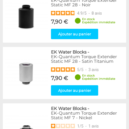
EK-Quantum Torque Extender
Static MF 28 - Noir
4.9
/
5
-
8
avis
En stock
7,90 €
Expédition immédiate
Ajouter au panier
EK Water Blocks
-
EK-Quantum Torque Extender
Static MF 28 - Satin Titanium
5
/
5
-
3
avis
En stock
7,90 €
Expédition immédiate
Ajouter au panier
EK Water Blocks
-
EK-Quantum Torque Extender
Static MF 7 - Nickel
1
/
5
-
1
avis