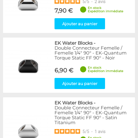
5
/
5
-
2
avis
En stock
7,90 €
Expédition immédiate
Ajouter au panier
EK Water Blocks
-
Double Connecteur Femelle /
Femelle 1/4" 90° - EK-Quantum
Torque Static FF 90° - Noir
En stock
6,90 €
Expédition immédiate
Ajouter au panier
EK Water Blocks
-
Double Connecteur Femelle /
Femelle 1/4" 90° - EK-Quantum
Torque Static FF 90° - Satin
Titanium
5
/
5
-
1
avis
En stock