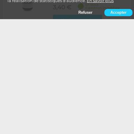
la réalisation de statistiques d'audience.
En savoir plus
En stock
3,40 €
Expédition immédiate
Refuser
Accepter
Ajouter au panier
EK Water Blocks
-
EK-Quantum Torque Micro
Extender Static MF 7 - Noir
3
/
5
-
1
avis
En stock
4,40 €
Expédition immédiate
Ajouter au panier
EK Water Blocks
-
EK-Quantum Torque Micro
Extender Static MF 7 - Satin
Titanium
5
/
5
-
1
avis
Indisponible
5,40 €
Délai inconnu