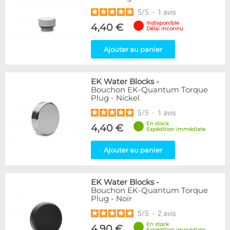
Noir/Nickel
1
5
/
5
-
1
avis
Indisponible
4,40 €
Genre
Délai inconnu
Femelle
1
Ajouter au panier
Femelle / Femelle
15
Mâle
15
Mâle / Femelle
35
EK Water Blocks
-
Mâle / Mâle
17
Bouchon EK-Quantum Torque
Plug - Nickel
Forme
5
/
5
-
1
avis
Bouchon
10
En stock
4,40 €
Expédition immédiate
Coudé 45°
6
Coudé 90°
8
Ajouter au panier
Droit
39
Passe cloison
1
Raccord en T
2
EK Water Blocks
-
Bouchon EK-Quantum Torque
Plug - Noir
Disponibilité / Promotions
Articles en stock
5
/
5
-
2
avis
Articles en promotions
En stock
4,90 €
Expédition immédiate