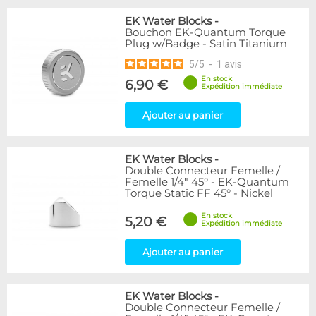
EK Water Blocks
-
Bouchon EK-Quantum Torque
Plug w/Badge - Satin Titanium
5
/
5
-
1
avis
En stock
6,90 €
Expédition immédiate
Ajouter au panier
EK Water Blocks
-
Double Connecteur Femelle /
Femelle 1/4" 45° - EK-Quantum
Torque Static FF 45° - Nickel
En stock
5,20 €
Expédition immédiate
Ajouter au panier
EK Water Blocks
-
Double Connecteur Femelle /