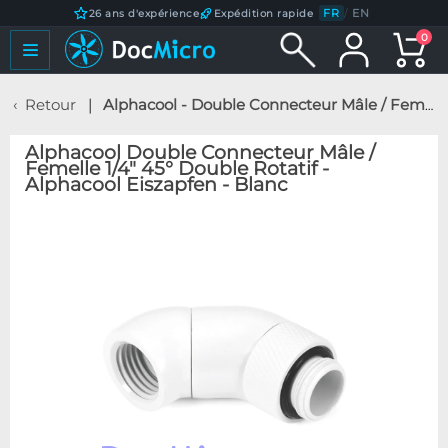
FR
/
EN
26 ans d'expérience
Expédition rapide
0
Retour
Alphacool - Double Connecteur Mâle / Femelle 1/4" 45° Double Rotatif - Alphacool Eiszapfen - Blanc
Alphacool Double Connecteur Mâle /
Femelle 1/4" 45° Double Rotatif -
Alphacool Eiszapfen - Blanc