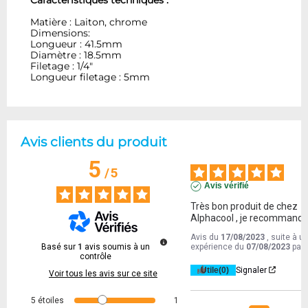
Caractéristiques techniques :
Matière : Laiton, chrome
Dimensions:
Longueur : 41.5mm
Diamètre : 18.5mm
Filetage : 1/4"
Longueur filetage : 5mm
Avis clients du produit
5
/
5
Avis vérifié
Très bon produit de chez 
Alphacool , je recommande
Avis du
17/08/2023
, suite à u
Basé sur
1
avis soumis à un
expérience du
07/08/2023
par
contrôle
Utile
(0)
Signaler
Voir tous les avis sur ce site
5
étoiles
1