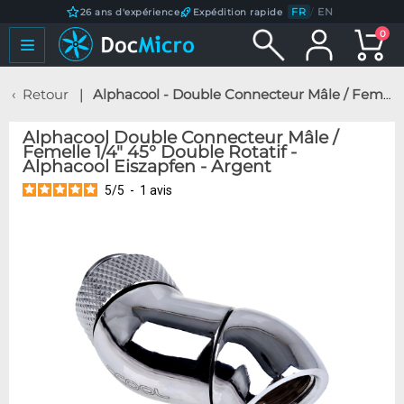
FR
/
EN
26 ans d'expérience
Expédition rapide
0
Retour
Alphacool - Double Connecteur Mâle / Femelle 1/4" 45° Double Rotatif - Alphacool Eiszapfen - Argent
Alphacool Double Connecteur Mâle /
Femelle 1/4" 45° Double Rotatif -
Alphacool Eiszapfen - Argent
5
/
5
-
1
avis