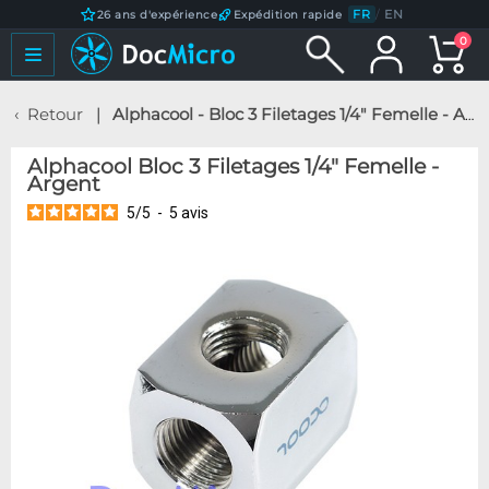
FR
/
EN
26 ans d'expérience
Expédition rapide
0
Retour
Alphacool - Bloc 3 Filetages 1/4" Femelle - Argent
Alphacool Bloc 3 Filetages 1/4" Femelle -
Argent
5
/
5
-
5
avis