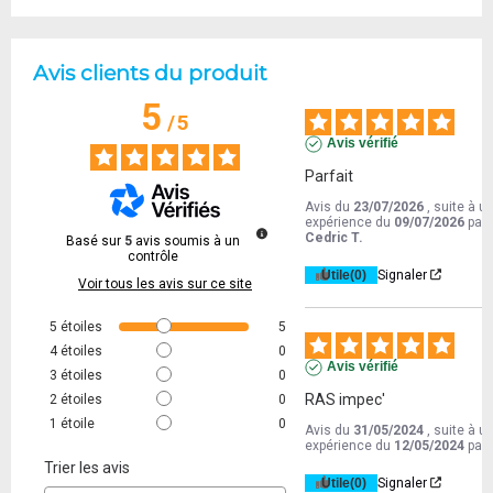
Avis clients du produit
5
/
5
Avis vérifié
Parfait
Avis du
23/07/2026
, suite à u
expérience du
09/07/2026
par
Cedric T.
Basé sur
5
avis soumis à un
contrôle
Utile
(0)
Signaler
Voir tous les avis sur ce site
5
étoiles
5
4
étoiles
0
Avis vérifié
3
étoiles
0
RAS impec'
2
étoiles
0
1
étoile
0
Avis du
31/05/2024
, suite à u
expérience du
12/05/2024
par
Trier les avis
Utile
(0)
Signaler