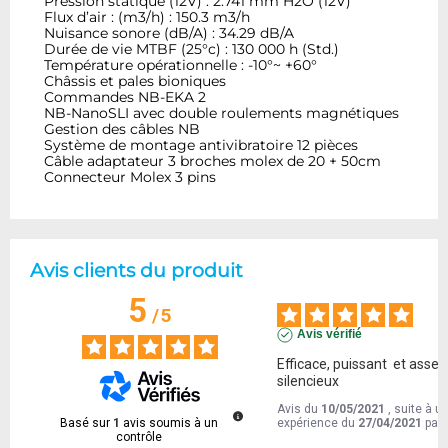
Pression statique (12V) : 2.741 mm H2O (12V)
Flux d’air : (m3/h) : 150.3 m3/h
Nuisance sonore (dB/A) : 34.29 dB/A
Durée de vie MTBF (25°c) : 130 000 h (Std.)
Température opérationnelle : -10°~ +60°
Châssis et pales bioniques
Commandes NB-EKA 2
NB-NanoSLI avec double roulements magnétiques
Gestion des câbles NB
Système de montage antivibratoire 12 pièces
Câble adaptateur 3 broches molex de 20 + 50cm
Connecteur Molex 3 pins
Avis clients du produit
5
/
5
Avis vérifié
Efficace, puissant  et assez 
silencieux
Avis du
10/05/2021
, suite à u
Basé sur
1
avis soumis à un
expérience du
27/04/2021
par
contrôle