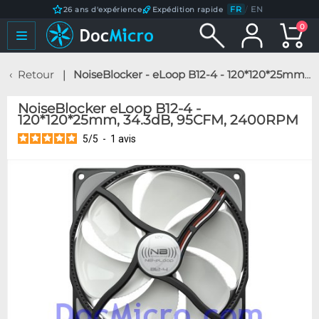
FR
/
EN
26 ans d'expérience
Expédition rapide
0
Retour
NoiseBlocker - eLoop B12-4 - 120*120*25mm, 34.3dB, 95CFM, 2400RPM
NoiseBlocker eLoop B12-4 -
120*120*25mm, 34.3dB, 95CFM, 2400RPM
5
/
5
-
1
avis