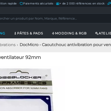
ition rapide
—
Paiements sécurisés
—
+ de 2 000 références en stock
—
ING
PÂTES & PADS
MODDING & RGB
ATELI
ibrations
DocMicro - Caoutchouc antivibration pour ve
ventilateur 92mm