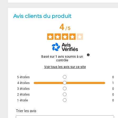
Avis clients du produit
4
/
5
Basé sur
1
avis soumis à un
contrôle
Voir tous les avis sur ce site
5
étoiles
0
4
étoiles
1
3
étoiles
0
2
étoiles
0
1
étoile
0
Trier les avis