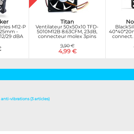
Titan
ker
No
Ventilateur 50x50x10 TFD-
eries M12-P
BlackSi
5010M12B 8.63CFM, 23dB,
*25mm -
40*40*20m
connecteur molex 3pins
12/29 dBA
connect.
9,90 €
€
4,99 €
anti-vibrations (3 articles)