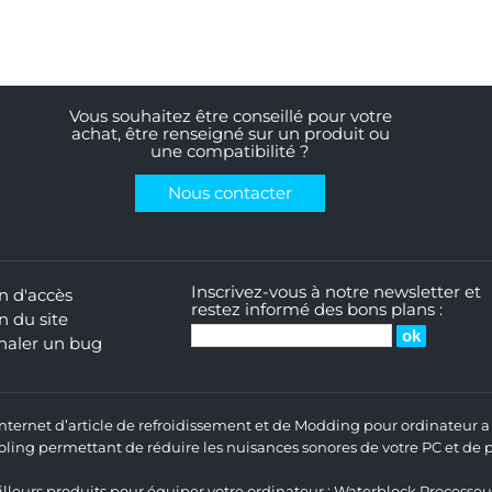
Vous souhaitez être conseillé pour votre
achat, être renseigné sur un produit ou
une compatibilité ?
Nous contacter
Inscrivez-vous à notre newsletter et
n d'accès
restez informé des bons plans :
n du site
naler un bug
 Internet d’article de refroidissement et de Modding pour ordinateur
ng permettant de réduire les nuisances sonores de votre PC et de pr
lleurs produits pour équiper votre ordinateur :
Waterblock Processeu