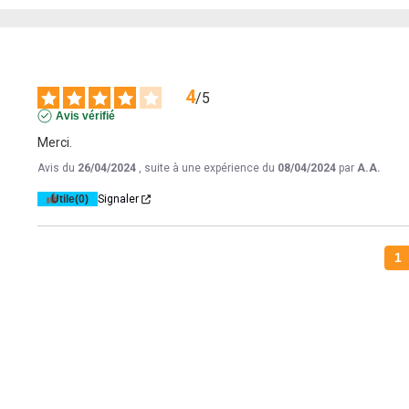
4
/
5
Avis vérifié
Merci.
Avis du
26/04/2024
, suite à une expérience du
08/04/2024
par
A.A.
Utile
(0)
Signaler
1