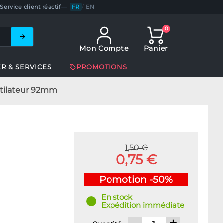
Service client réactif
—
FR
/
EN
0
Mon Compte
Panier
ER & SERVICES
PROMOTIONS
ntilateur 92mm
1,50 €
0,75 €
Pomotion -50%
En stock
Expédition immédiate
-
+