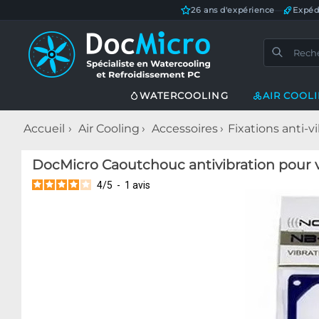
26 ans d'expérience
—
Expéd
WATERCOOLING
AIR COOL
Accueil
Air Cooling
Accessoires
Fixations anti-v
DocMicro Caoutchouc antivibration pour 
4
/
5
-
1
avis