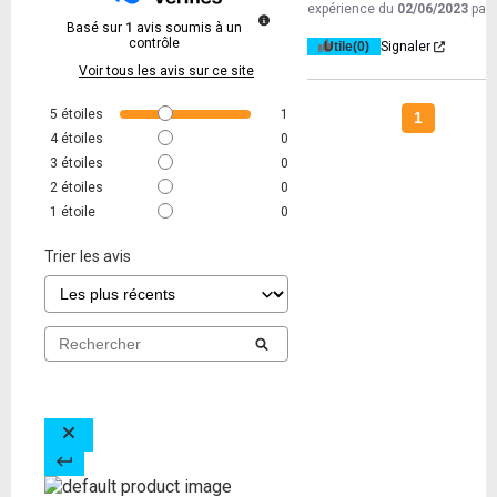
expérience du
02/06/2023
par
Basé sur
1
avis soumis à un
contrôle
Utile
(0)
Signaler
Voir tous les avis sur ce site
5
étoiles
1
1
4
étoiles
0
3
étoiles
0
2
étoiles
0
1
étoile
0
Trier les avis