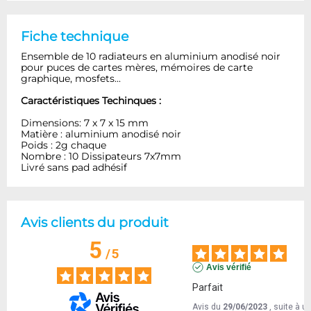
Fiche technique
Ensemble de 10 radiateurs en aluminium anodisé noir
pour puces de cartes mères, mémoires de carte
graphique, mosfets...
Caractéristiques Techinques :
Dimensions:
7
x 7
x 15 mm
Matière : aluminium
anodisé noir
Poids :
2
g
chaque
Nombre
:
10
Dissipateurs
7
x7mm
Livré sans pad adhésif
Avis clients du produit
5
/
5
Avis vérifié
Parfait
Avis du
29/06/2023
, suite à u