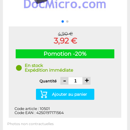
4,90 €
3,92 €
Pomotion -20%
En stock
Expédition immédiate
-
+
Quantité
Ajouter au panier
Code article : 10501
Code EAN : 4250197171564
Photos non contractuelles