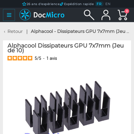
FR
/
EN
26 ans d'expérience
Expédition rapide
0
Retour
Alphacool - Dissipateurs GPU 7x7mm (Jeu de 10)
Alphacool Dissipateurs GPU 7x7mm (Jeu
de 10)
5
/
5
-
1
avis