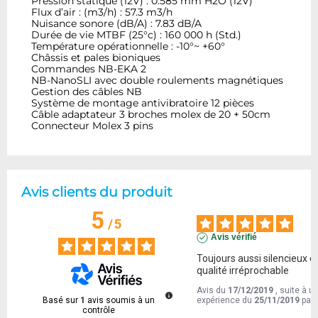
Pression statique (12V) : 0.585 mm H2O (12V)
Flux d’air : (m3/h) : 57.3 m3/h
Nuisance sonore (dB/A) : 7.83 dB/A
Durée de vie MTBF (25°c) : 160 000 h (Std.)
Température opérationnelle : -10°~ +60°
Châssis et pales bioniques
Commandes NB-EKA 2
NB-NanoSLI avec double roulements magnétiques
Gestion des câbles NB
Système de montage antivibratoire 12 pièces
Câble adaptateur 3 broches molex de 20 + 50cm
Connecteur Molex 3 pins
Avis clients du produit
5
/
5
Avis vérifié
Toujours aussi silencieux et
qualité irréprochable
Avis du
17/12/2019
, suite à u
Basé sur
1
avis soumis à un
expérience du
25/11/2019
par
contrôle