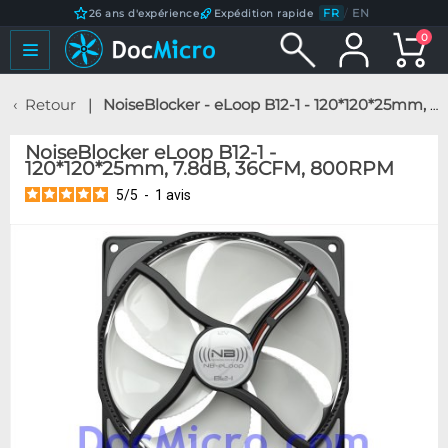
FR
/
EN
26 ans d'expérience
Expédition rapide
0
Retour
NoiseBlocker - eLoop B12-1 - 120*120*25mm, 7.8dB, 36CFM, 800RPM
NoiseBlocker eLoop B12-1 -
120*120*25mm, 7.8dB, 36CFM, 800RPM
5
/
5
-
1
avis