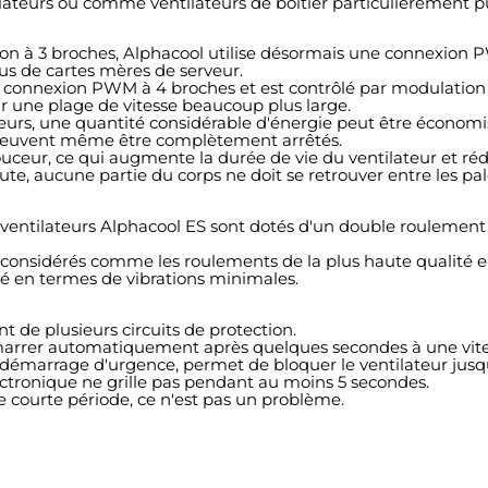
diateurs ou comme ventilateurs de boîtier particulièrement p
nexion à 3 broches, Alphacool utilise désormais une connexio
lus de cartes mères de serveur.
a la connexion PWM à 4 broches et est contrôlé par modulation
sur une plage de vitesse beaucoup plus large.
rveurs, une quantité considérable d'énergie peut être économi
peuvent même être complètement arrêtés.
eur, ce qui augmente la durée de vie du ventilateur et rédui
ute, aucune partie du corps ne doit se retrouver entre les pal
 ventilateurs Alphacool ES sont dotés d'un double roulement 
considérés comme les roulements de la plus haute qualité en
é en termes de vibrations minimales.
t de plusieurs circuits de protection.
edémarrer automatiquement après quelques secondes à une vite
 démarrage d'urgence, permet de bloquer le ventilateur jusq
électronique ne grille pas pendant au moins 5 secondes.
e courte période, ce n'est pas un problème.