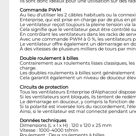
Ils sont donc idéaux pour une utilisation sur des ra
Commande PWM
Au lieu d'utiliser les 2 câbles habituels ou la con
Enterprise, qui est prise en charge par de plus en p
Le ventilateur reçoit toujours la pleine tension vi
Cela signifie que le ventilateur peut être contrôlé 
En contrôlant les ventilateurs dans les racks de se
Avec une commande PWM à 0 %, les ventilateurs 
Le ventilateur offre également un démarrage en douc
À des vitesses de plusieurs milliers de tours par min
Double roulement à billes
Contrairement aux roulements lisses classiques, les
charge.
Les doubles roulements à billes sont généralement 
Cela garantit également un niveau de douceur élev
Circuits de protection
Tous les ventilateurs Enterprise d'Alphacool disposen
Si les ventilateurs sont bloqués, ils tentent de r
Le démarrage en douceur, y compris la fonction de
Si la polarité est inversée lors du raccordement, l'
Ainsi, si le ventilateur est mal connecté pendant un
Données techniques
Dimensions (L x l x H) : 120 x 120 x 25 mm
Vitesse : 1000-4000 tr/min
Roulement : Deux roulements à billes