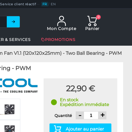
Service client réactif
—
FR
/
EN
0
Mon Compte
Panier
ER & SERVICES
PROMOTIONS
m Fan V1.1 (120x120x25mm) - Two Ball Bearing - PWM
aring - PWM
22,90 €
En stock
Expédition immédiate
-
+
Quantité
Ajouter au panier