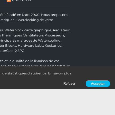
 a été fondé en Mars 2000. Nous proposons
atiquer l'Overclocking de votre
rs
,
Waterblock carte graphique
,
Radiateur
,
s Thermiques
,
Ventilateurs Processeurs
,
 principales marques de Watercooling,
er Blocks
,
Hardware Labs
,
KooLance
,
aterCool
,
XSPC
é et la qualité de la livraison de vos
ance et en Europe) ainsi que de nombreux
n de statistiques d'audience.
En savoir plus
Refuser
Accepter