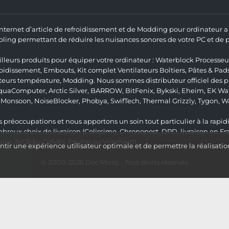
 Internet d’article de refroidissement et de Modding pour ordinateur
ng permettant de réduire les nuisances sonores de votre PC et de pr
lleurs produits pour équiper votre ordinateur :
Waterblock Processeu
roidissement
,
Embouts
,
Kit complet
Ventilateurs Boîtiers
,
Pâtes & Pad
teurs température
,
Modding
. Nous sommes distributeur officiel des
quaComputer
,
Arctic Silver
,
BARROW
,
BitFenix
,
Bykski
,
Eheim
,
EK Wat
,
Monsoon
,
NoiseBlocker
,
Phobya
,
SwifTech
,
Thermal Grizzly
,
Tygon
,
W
 préoccupations et nous apportons un soin tout particulier à la rapidit
ux choix de livraison (Colissimo, Chronopost, DPD, livraison en Fr
re, 3xCB by Cofidis, PayPal ou Virement).
ir une expérience utilisateur optimale et de permettre la réalisatio
© 2000-2026
Doc Micro
- Tous droits réservés