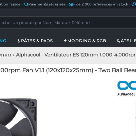
ition rapide
—
Paiements sécurisés
—
+ de 2 000 références en stock
—
ING
PÂTES & PADS
MODDING & RGB
ATELI
120mm
Alphacool - Ventilateur ES 120mm 1,000-4,000rp
000rpm Fan V1.1 (120x120x25mm) - Two Ball Be