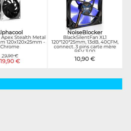
lphacool
NoiseBlocker
r Apex Stealth Metal
BlackSilentFan XL1
pm 120x120x25mm -
120*120*25mm, 13dB, 40CFM,
Chrome
connect. 3 pins carte mère
REV 3.00
29,90 €
10,90 €
19,90 €