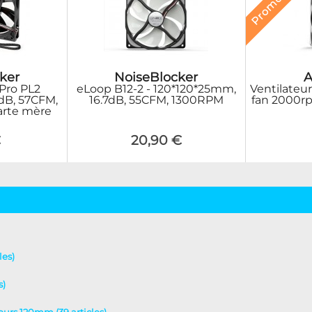
A
ker
NoiseBlocker
Ventilateu
Pro PL2
eLoop B12-2 - 120*120*25mm,
fan 2000r
dB, 57CFM,
16.7dB, 55CFM, 1300RPM
carte mère
€
20,90 €
les)
s)