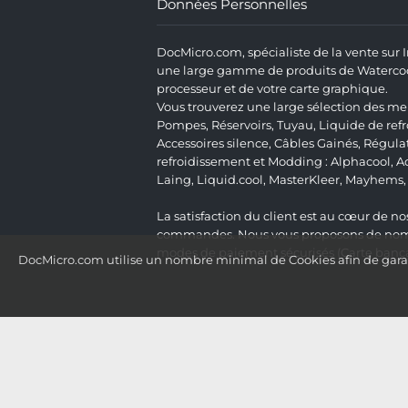
Données Personnelles
DocMicro.com, spécialiste de la vente sur
une large gamme de produits de Watercooli
processeur et de votre carte graphique.
Vous trouverez une large sélection des mei
Pompes
,
Réservoirs
,
Tuyau
,
Liquide de ref
Accessoires silence
,
Câbles Gainés
,
Régula
refroidissement et Modding :
Alphacool
,
A
Laing
,
Liquid.cool
,
MasterKleer
,
Mayhems
La satisfaction du client est au cœur de nos
commandes. Nous vous proposons de nombre
modes de paiement sécurisés (Carte bancai
DocMicro.com utilise un nombre minimal de Cookies afin de garant