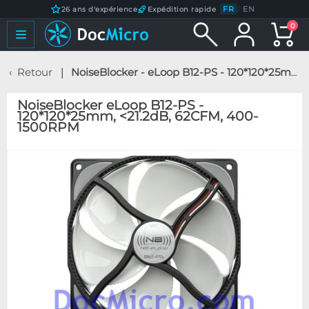
FR
/
EN
26 ans d'expérience
Expédition rapide
0
Retour
NoiseBlocker - eLoop B12-PS - 120*120*25mm, <21.2dB, 62CFM, 400-1500RPM
NoiseBlocker eLoop B12-PS -
120*120*25mm, <21.2dB, 62CFM, 400-
1500RPM