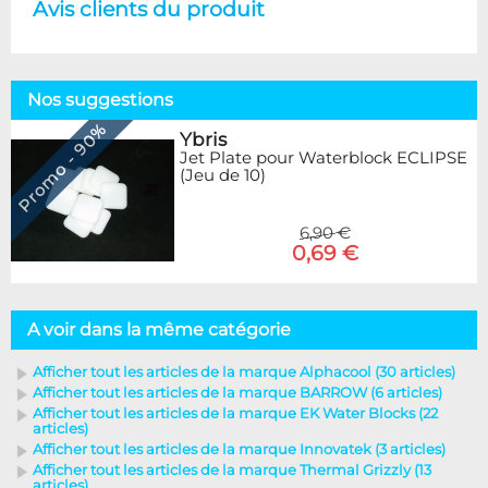
Avis clients du produit
Nos suggestions
Promo - 90%
Ybris
Jet Plate pour Waterblock ECLIPSE
(Jeu de 10)
6,90 €
0,69 €
A voir dans la même catégorie
Afficher tout les articles de la marque Alphacool (30 articles)
Afficher tout les articles de la marque BARROW (6 articles)
Afficher tout les articles de la marque EK Water Blocks (22
articles)
Afficher tout les articles de la marque Innovatek (3 articles)
Afficher tout les articles de la marque Thermal Grizzly (13
articles)