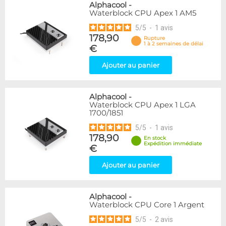
Alphacool
-
Waterblock CPU Apex 1 AM5
5
/
5
-
1
avis
178,90
Rupture
1 à 2 semaines de délai
€
Ajouter au panier
Alphacool
-
Waterblock CPU Apex 1 LGA
1700/1851
5
/
5
-
1
avis
178,90
En stock
Expédition immédiate
€
Ajouter au panier
Alphacool
-
Waterblock CPU Core 1 Argent
5
/
5
-
2
avis