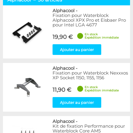
Socket AMD64
24
Socket TR4 / SP3
2
Alphacool
-
Fixation pour Waterblock
Socket 775
6
Alphacool XPX Pro et Eisbaer Pro
Socket 1366
3
pour Intel LGA 4677
Sockets 115x & 12x
7
En stock
Socket 2011
11
19,90 €
Expédition immédiate
Socket 2066
10
Socket 1700 / 1851
21
Ajouter au panier
Socket LGA 4677
2
Fixations
3
Alphacool
-
Fixation pour Waterblock Nexxxos
Marque
XP Socket 1150, 1155, 1156
Alphacool
30
En stock
BARROW
11,90 €
6
Expédition immédiate
EK Water Blocks
22
Innovatek
3
Ajouter au panier
Thermal Grizzly
13
Tryx
2
Alphacool
-
XSPC
2
Kit de fixation Performance pour
Ybris
1
Waterblock Core AM5