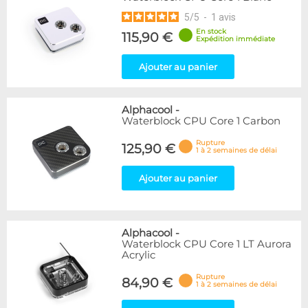
5
/
5
-
1
avis
En stock
115,90 €
Expédition immédiate
Ajouter au panier
Alphacool
-
Waterblock CPU Core 1 Carbon
Rupture
125,90 €
1 à 2 semaines de délai
Ajouter au panier
Alphacool
-
Waterblock CPU Core 1 LT Aurora
Acrylic
Rupture
84,90 €
1 à 2 semaines de délai