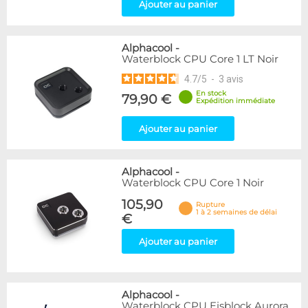
Ajouter au panier
Alphacool
-
Waterblock CPU Core 1 LT Noir
4.7
/
5
-
3
avis
En stock
79,90 €
Expédition immédiate
Ajouter au panier
Alphacool
-
Waterblock CPU Core 1 Noir
105,90
Rupture
1 à 2 semaines de délai
€
Ajouter au panier
Alphacool
-
Waterblock CPU Eisblock Aurora