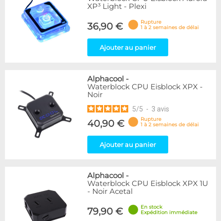
XP³ Light - Plexi
Rupture
36,90 €
1 à 2 semaines de délai
Ajouter au panier
Alphacool
-
Waterblock CPU Eisblock XPX -
Noir
5
/
5
-
3
avis
Rupture
40,90 €
1 à 2 semaines de délai
Ajouter au panier
Alphacool
-
Waterblock CPU Eisblock XPX 1U
- Noir Acetal
En stock
79,90 €
Expédition immédiate