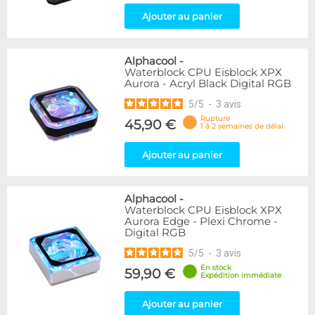
Ajouter au panier
Alphacool
-
Waterblock CPU Eisblock XPX
Aurora - Acryl Black Digital RGB
5
/
5
-
3
avis
Rupture
45,90 €
1 à 2 semaines de délai
Ajouter au panier
Alphacool
-
Waterblock CPU Eisblock XPX
Aurora Edge - Plexi Chrome -
Digital RGB
5
/
5
-
3
avis
En stock
59,90 €
Expédition immédiate
Ajouter au panier