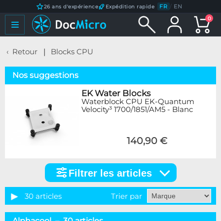
FR
/
EN
26 ans d'expérience
Expédition rapide
0
Retour
Blocks CPU
Nos suggestions
EK Water Blocks
Waterblock CPU EK-Quantum
Velocity³ 1700/1851/AM5 - Blanc
140,90 €
Filtrer les articles
Filtrer
les
articles
30 articles
Trier par
Catégorie
Alphacool – 30 articles