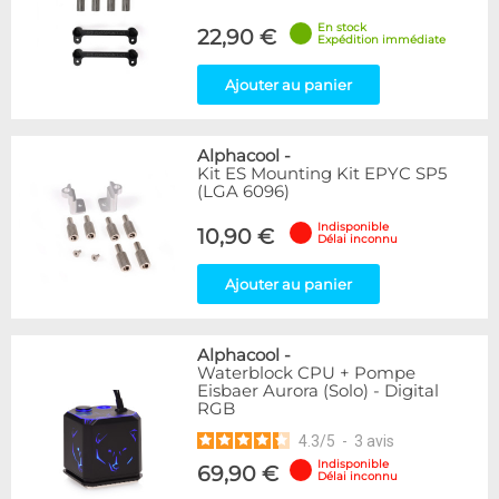
Disponibilité / Promotions
En stock
22,90 €
Expédition immédiate
Articles en stock
Articles en promotions
Ajouter au panier
Appliquer
Alphacool
-
Kit ES Mounting Kit EPYC SP5
(LGA 6096)
Indisponible
10,90 €
Délai inconnu
Ajouter au panier
Alphacool
-
Waterblock CPU + Pompe
Eisbaer Aurora (Solo) - Digital
RGB
4.3
/
5
-
3
avis
Indisponible
69,90 €
Délai inconnu