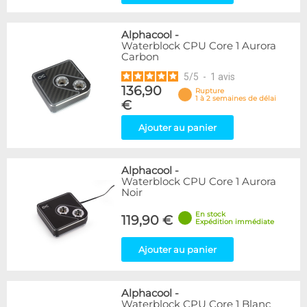
Alphacool
-
Waterblock CPU Core 1 Aurora
Carbon
5
/
5
-
1
avis
136,90
Rupture
1 à 2 semaines de délai
€
Ajouter au panier
Alphacool
-
Waterblock CPU Core 1 Aurora
Noir
En stock
119,90 €
Expédition immédiate
Ajouter au panier
Alphacool
-
Waterblock CPU Core 1 Blanc