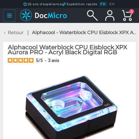
FR
/
EN
26 ans d'expérience
Expédition rapide
0
Retour
Alphacool - Waterblock CPU Eisblock XPX Aurora PRO - Acryl Black Digital RGB
Alphacool Waterblock CPU Eisblock XPX
Aurora PRO - Acryl Black Digital RGB
5
/
5
-
3
avis