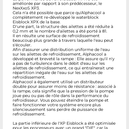
améliorée par rapport à son prédécesseur, le
NexXxoS XP3.
Cela n'a été possible que parce qu'Alphacool a
complètement re-développé le waterblock
Eisblock XPX de la base.
D'une part, la structure des ailettes a été réduite à
0,2 mm et le nombre d'ailettes a été porté à 81.
Il en résulte une surface de refroidissement
beaucoup plus grande à travers laquelle l'eau peut
s'écouler.
Afin d'assurer une distribution uniforme de l'eau
sur les ailettes de refroidissement, Alphacool a
développé et breveté la rampe : Elle assure qu'il n'y
a pas de turbulence dans le débit d'eau sur les
ailettes de refroidissement, ce qui entraînerait une
répartition inégale de l'eau sur les ailettes de
refroidissement.
Alphacool a également utilisé un distributeur
double pour assurer moins de résistance : associé à
la rampe, cela signifie que la pression de la pompe
joue peu ou pas de rôle dans la performance du
refroidisseur. Vous pouvez éteindre la pompe et
faire fonctionner votre système encore plus
silencieusement sans perdre de puissance de
refroidissement.
La partie inférieure de l'XP Eisblock a été optimisée
pour les processeurs avec un grand "DIE", car la