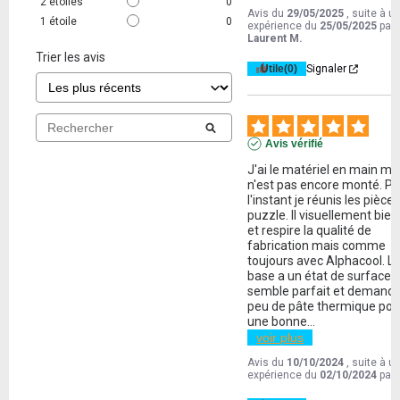
2
étoiles
0
Avis du
29/05/2025
, suite à u
1
étoile
0
expérience du
25/05/2025
par
Laurent M.
Trier les avis
Utile
(0)
Signaler
Avis vérifié
J'ai le matériel en main mais
n'est pas encore monté. Po
l'instant je réunis les pièces
puzzle. Il visuellement bien 
et respire la qualité de 
fabrication mais comme 
toujours avec Alphacool. La
base a un état de surface q
semble parfait et demande
peu de pâte thermique pour
une bonne
...
voir plus
Avis du
10/10/2024
, suite à u
expérience du
02/10/2024
par