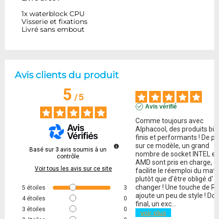
1x waterblock CPU
Visserie et fixations
Livré sans embout
Avis clients du produit
5
/
5
Avis vérifié
Comme toujours avec 
Alphacool, des produits bie
finis et performants ! De plu
sur ce modèle, un grand 
Basé sur
3
avis soumis à un
nombre de socket INTEL et 
contrôle
AMD sont pris en charge, ce
Voir tous les avis sur ce site
facilite le réemploi du matér
plutôt que d'être obligé d' e
changer ! Une touche de RG
5
étoiles
3
ajoute un peu de style ! Don
4
étoiles
0
final, un exc
...
3
étoiles
0
voir plus