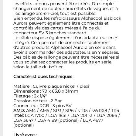
les effets connus peuvent être créés. Du simple
changement de couleur aux effets de vagues et à
l'éclairage arc-en-ciel, tout est possible.
Bien entendu, les refroidisseurs Alphacool Eisblock
Aurora peuvent également être connectés et
contrôlés via des cartes mères à l'aide du
connecteur 5V 3 broches standard.
Le câble dispose également d'un adaptateur en Y
intégré. Cela permet de connecter facilement
d'autres produits Alphacool Aurora en série sans
avoir à commander des adaptateurs en Y séparés.
Des câbles de rallonge peuvent être nécessaires si
vous souhaitez connecter les produits en série,
selon la taille du boîtier.
Caractéristiques techniques :
Matière : Cuivre plaqué nickel / plexi
Dimensions : 79 x 63,8 x 31mm
Filetage : 2x 1/4"
Pression de test : 2 Bar
Connecteur RGB : 3 pins 5V
AMD:
AM4 / AM5 / SP3 / SP6 / sTR5 / sWRX8 / TR4
Intel:
LGA 1700 / LGA 1851 / LGA 2011-3 / LGA 2066 /
LGA 3647 / LGA 4189 (optional) / LGA 4677
(optional)
Livré avec :