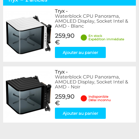
Socket AMD64
2
Sockets 115x & 12x
2
Tryx
-
Waterblock CPU Panorama,
Socket 1700 / 1851
2
AMOLED Display, Socket Intel &
AMD - Blanc
Marque
259,90
En stock
Alphacool
30
Expédition immédiate
€
BARROW
6
EK Water Blocks
22
Ajouter au panier
Innovatek
3
Thermal Grizzly
13
Tryx
-
Tryx
2
Waterblock CPU Panorama,
XSPC
2
AMOLED Display, Socket Intel &
Ybris
1
AMD - Noir
259,90
Indisponible
Disponibilité / Promotions
Délai inconnu
€
Articles en stock
Ajouter au panier
Articles en promotions
Appliquer