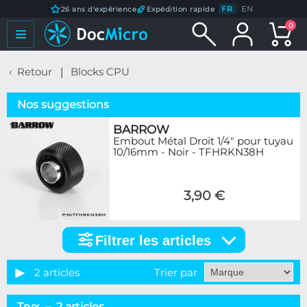
FR
/
EN
26 ans d'expérience
Expédition rapide
0
Retour
Blocks CPU
Nos suggestions
BARROW
Embout Métal Droit 1/4" pour tuyau
10/16mm - Noir - TFHRKN38H
3,90 €
Filtrer les articles
Filtrer
les
articles
2 articles
Trier par
Catégorie
Tryx – 2 articles