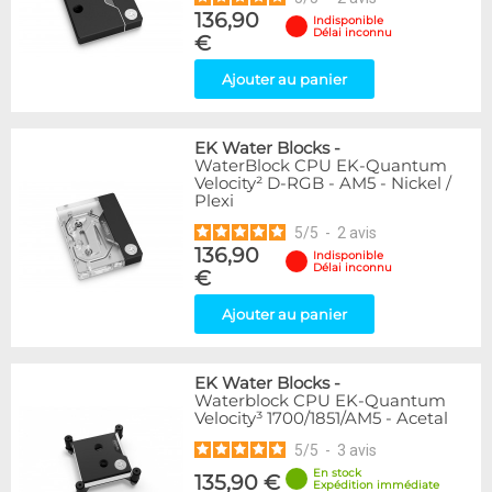
136,90
Indisponible
Délai inconnu
€
Ajouter au panier
EK Water Blocks
-
WaterBlock CPU EK-Quantum
Velocity² D-RGB - AM5 - Nickel /
Plexi
5
/
5
-
2
avis
136,90
Indisponible
Délai inconnu
€
Ajouter au panier
EK Water Blocks
-
Waterblock CPU EK-Quantum
Velocity³ 1700/1851/AM5 - Acetal
5
/
5
-
3
avis
En stock
135,90 €
Expédition immédiate