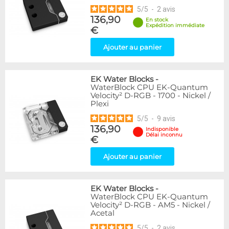
5
/
5
-
2
avis
136,90
En stock
Expédition immédiate
€
Ajouter au panier
EK Water Blocks
-
WaterBlock CPU EK-Quantum
Velocity² D-RGB - 1700 - Nickel /
Plexi
5
/
5
-
9
avis
136,90
Indisponible
Délai inconnu
€
Ajouter au panier
EK Water Blocks
-
WaterBlock CPU EK-Quantum
Velocity² D-RGB - AM5 - Nickel /
Acetal
5
/
5
-
2
avis