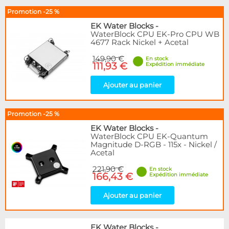
Promotion -25 %
EK Water Blocks
-
WaterBlock CPU EK-Pro CPU WB
4677 Rack Nickel + Acetal
149,90 €
En stock
111,93 €
Expédition immédiate
Ajouter au panier
Promotion -25 %
EK Water Blocks
-
WaterBlock CPU EK-Quantum
Magnitude D-RGB - 115x - Nickel /
Acetal
221,90 €
En stock
166,43 €
Expédition immédiate
Ajouter au panier
EK Water Blocks
-