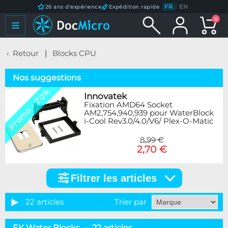
FR
/
EN
26 ans d'expérience
Expédition rapide
0
Retour
Blocks CPU
Nos suggestions
Promo - 70%
Innovatek
Fixation AMD64 Socket
AM2,754,940,939 pour WaterBlock
i-Cool Rev3.0/4.0/V6/ Plex-O-Matic
8,99 €
2,70 €
Filtrer les articles
Filtrer
les
articles
22 articles
Trier par
Catégorie
EK Water Blocks – 22 articles