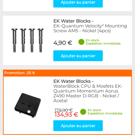
Ajouter au panier
EK Water Blocks
-
EK-Quantum Velocity² Mounting
Screw AM5 - Nickel (4pcs)
En stock
4,90 €
Expédition immédiate
Ajouter au panier
Promotion -25 %
EK Water Blocks
-
WaterBlock CPU & Mosfets EK-
Quantum Momentum Aorus
Z490 Master D-RGB - Nickel /
Acetal
179,90 €
En stock
134,93 €
Expédition immédiate
Ajouter au panier