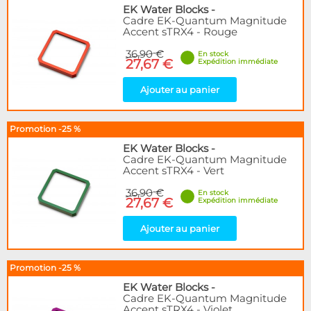
Articles en promotions
EK Water Blocks
-
Cadre EK-Quantum Magnitude
Accent sTRX4 - Rouge
Appliquer
36,90 €
En stock
27,67 €
Expédition immédiate
Ajouter au panier
Promotion -25 %
EK Water Blocks
-
Cadre EK-Quantum Magnitude
Accent sTRX4 - Vert
36,90 €
En stock
27,67 €
Expédition immédiate
Ajouter au panier
Promotion -25 %
EK Water Blocks
-
Cadre EK-Quantum Magnitude
Accent sTRX4 - Violet