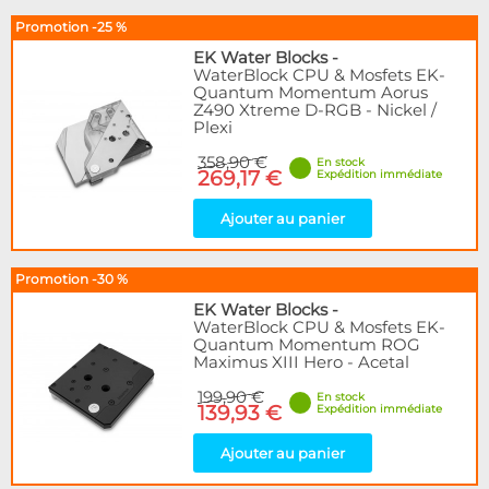
Promotion -25 %
EK Water Blocks
-
WaterBlock CPU & Mosfets EK-
Quantum Momentum Aorus
Z490 Xtreme D-RGB - Nickel /
Plexi
358,90 €
En stock
269,17 €
Expédition immédiate
Ajouter au panier
Promotion -30 %
EK Water Blocks
-
WaterBlock CPU & Mosfets EK-
Quantum Momentum ROG
Maximus XIII Hero - Acetal
199,90 €
En stock
139,93 €
Expédition immédiate
Ajouter au panier