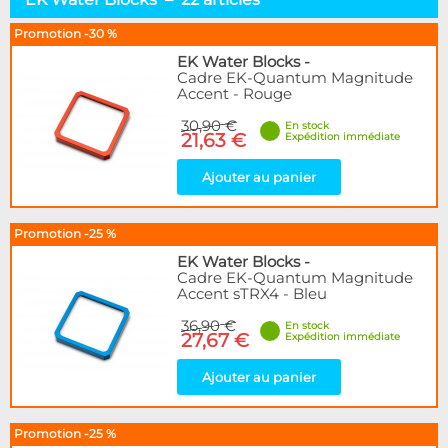
Socket AMD64
10
Sockets 115x & 12x
5
Promotion -30 %
Socket 2011
1
EK Water Blocks
-
Socket 2066
1
Cadre EK-Quantum Magnitude
Accent - Rouge
Socket 1700 / 1851
8
Socket LGA 4677
1
30,90 €
En stock
21,63 €
Expédition immédiate
Fixations
2
Ajouter au panier
Marque
Alphacool
30
BARROW
6
Promotion -25 %
EK Water Blocks
22
EK Water Blocks
-
Innovatek
Cadre EK-Quantum Magnitude
3
Accent sTRX4 - Bleu
Thermal Grizzly
13
Tryx
2
36,90 €
En stock
27,67 €
Expédition immédiate
XSPC
2
Ybris
1
Ajouter au panier
Disponibilité / Promotions
Promotion -25 %
Articles en stock