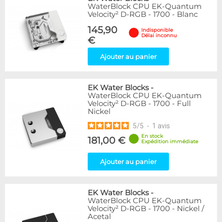
WaterBlock CPU EK-Quantum
Velocity² D-RGB - 1700 - Blanc
145,90
Indisponible
Délai inconnu
€
Ajouter au panier
EK Water Blocks
-
WaterBlock CPU EK-Quantum
Velocity² D-RGB - 1700 - Full
Nickel
5
/
5
-
1
avis
En stock
181,00 €
Expédition immédiate
Ajouter au panier
EK Water Blocks
-
WaterBlock CPU EK-Quantum
Velocity² D-RGB - 1700 - Nickel /
Acetal