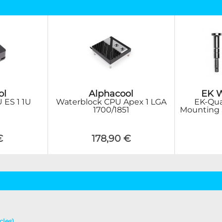
ol
Alphacool
EK W
 ES 1 1U
Waterblock CPU Apex 1 LGA
EK-Qua
1700/1851
Mounting 
€
178,90 €
cles)