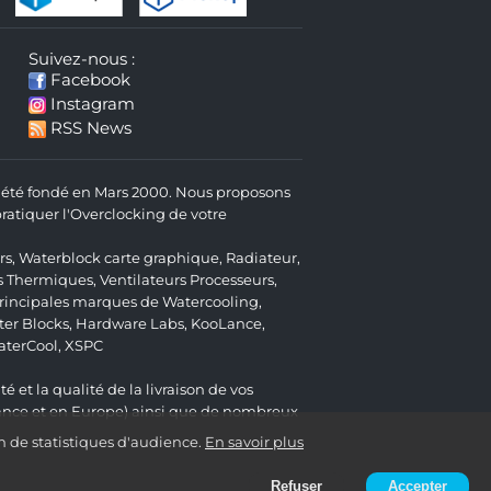
Suivez-nous :
Facebook
Instagram
RSS News
 a été fondé en Mars 2000. Nous proposons
atiquer l'Overclocking de votre
rs
,
Waterblock carte graphique
,
Radiateur
,
s Thermiques
,
Ventilateurs Processeurs
,
 principales marques de Watercooling,
er Blocks
,
Hardware Labs
,
KooLance
,
aterCool
,
XSPC
é et la qualité de la livraison de vos
ance et en Europe) ainsi que de nombreux
n de statistiques d'audience.
En savoir plus
Refuser
Accepter