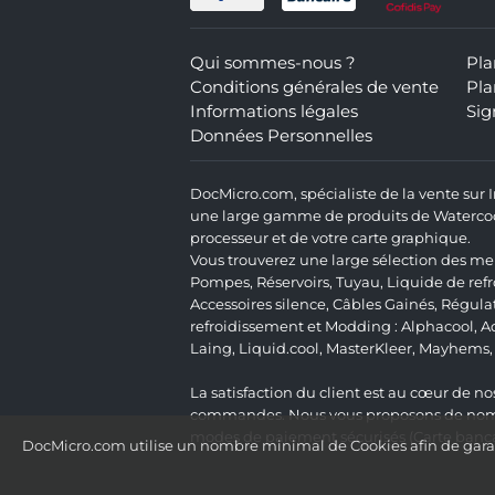
Qui sommes-nous ?
Pla
Conditions générales de vente
Pla
Informations légales
Sig
Données Personnelles
DocMicro.com, spécialiste de la vente sur
une large gamme de produits de Watercooli
processeur et de votre carte graphique.
Vous trouverez une large sélection des mei
Pompes
,
Réservoirs
,
Tuyau
,
Liquide de ref
Accessoires silence
,
Câbles Gainés
,
Régula
refroidissement et Modding :
Alphacool
,
A
Laing
,
Liquid.cool
,
MasterKleer
,
Mayhems
La satisfaction du client est au cœur de nos
commandes. Nous vous proposons de nombre
modes de paiement sécurisés (Carte bancai
DocMicro.com utilise un nombre minimal de Cookies afin de garant