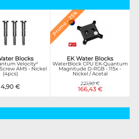
Promo - 25%
EK Water Blocks
ater Blocks
WaterBlock CPU EK-Quantum
ntum Velocity²
Magnitude D-RGB - 115x -
Screw AM5 - Nickel
Nickel / Acetal
(4pcs)
221,90 €
4,90 €
166,43 €