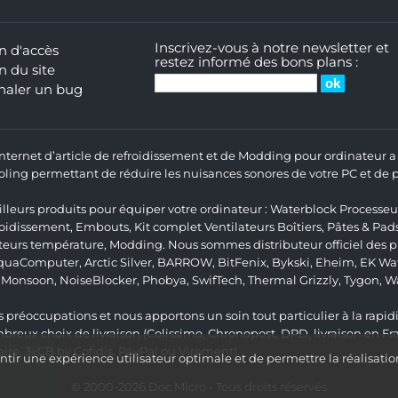
Inscrivez-vous à notre newsletter et
n d'accès
restez informé des bons plans :
n du site
naler un bug
 Internet d’article de refroidissement et de Modding pour ordinateur
ng permettant de réduire les nuisances sonores de votre PC et de pr
lleurs produits pour équiper votre ordinateur :
Waterblock Processeu
roidissement
,
Embouts
,
Kit complet
Ventilateurs Boîtiers
,
Pâtes & Pad
teurs température
,
Modding
. Nous sommes distributeur officiel des
quaComputer
,
Arctic Silver
,
BARROW
,
BitFenix
,
Bykski
,
Eheim
,
EK Wat
,
Monsoon
,
NoiseBlocker
,
Phobya
,
SwifTech
,
Thermal Grizzly
,
Tygon
,
W
 préoccupations et nous apportons un soin tout particulier à la rapidit
ux choix de livraison (Colissimo, Chronopost, DPD, livraison en Fr
re, 3xCB by Cofidis, PayPal ou Virement).
ir une expérience utilisateur optimale et de permettre la réalisatio
© 2000-2026
Doc Micro
- Tous droits réservés