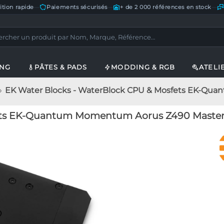
ition rapide
—
Paiements sécurisés
—
+ de 2 000 références en stock
—
ING
PÂTES & PADS
MODDING & RGB
ATELI
EK Water Blocks - WaterBlock CPU & Mosfets EK-Quantum
ts EK-Quantum Momentum Aorus Z490 Master D