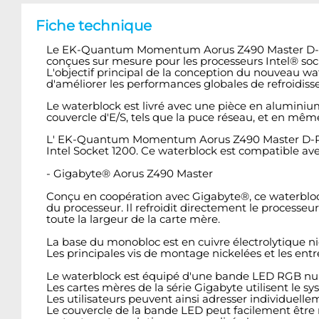
Fiche technique
Le EK-Quantum Momentum Aorus Z490 Master D-RGB 
conçues sur mesure pour les processeurs Intel® soc
L'objectif principal de la conception du nouveau w
d'améliorer les performances globales de refroidis
Le waterblock est livré avec une pièce en aluminiu
couvercle d'E/S, tels que la puce réseau, et en même
L' EK-Quantum Momentum Aorus Z490 Master D-RG
Intel Socket 1200. Ce waterblock est compatible ave
- Gigabyte
®
Aorus Z490 Master
Conçu en coopération avec Gigabyte®, ce waterblock
du processeur. Il refroidit directement le processe
toute la largeur de la carte mère.
La base du monobloc est en cuivre électrolytique n
Les principales vis de montage nickelées et les entret
Le waterblock est équipé d'une bande LED RGB numé
Les cartes mères de la série Gigabyte utilisent le
Les utilisateurs peuvent ainsi adresser individuel
Le couvercle de la bande LED peut facilement être 