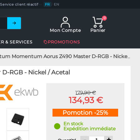
Service client réactif
—
FR
/
EN
0
Mon Compte
Panier
ER & SERVICES
PROMOTIONS
 Momentum Aorus Z490 Master D-RGB - Nickel / Acetal
-RGB - Nickel / Acetal
179,90 €
134,93 €
Pomotion -25%
En stock
Expédition immédiate
-
+