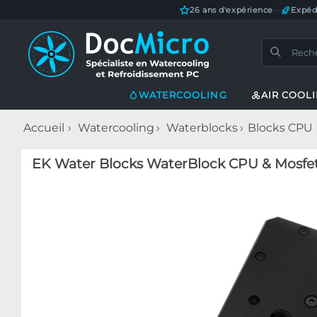
26 ans d'expérience
—
Expéd
WATERCOOLING
AIR COOL
Accueil
Watercooling
Waterblocks
Blocks CPU
EK Water Blocks WaterBlock CPU & Mosfe