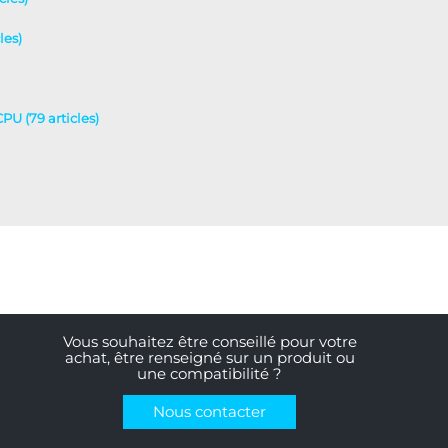
les)
CPU (79 articles)
Vous souhaitez être conseillé pour votre
achat, être renseigné sur un produit ou
une compatibilité ?
Nous contacter