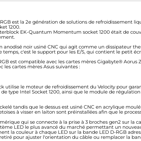
est la 2e génération de solutions de refroidissement liq
ket 1200.
aterblock EK-Quantum Momentum socket 1200 était de couvrir l
sement.
m anodisé noir usiné CNC qui agit comme un dissipateur the
 temps, c'est le support pour les E/S, qui contient le petit é
B est compatible avec les cartes mères
Gigabyte
®
Aorus 
c les cartes mères Asus suivantes :
 utilise le moteur de refroidissement du Velocity pour garan
ur de type Intel Socket 1200, ainsi que le module de régulati
ickelé tandis que le dessus est usiné CNC en acrylique moulé
oises à visser en laiton sont préinstallées afin que le processus
rique qui se connecte à la prise à 3 broches gen2 sur la ca
 système LED le plus avancé du marché permettant un nouveau
lement la couleur à chaque LED sur la bande LED D-RGB adres
retiré pour ajuster l'orientation du câble ou remplacer la