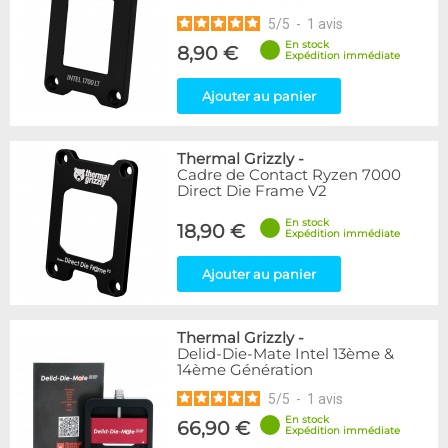
5
/
5
-
1
avis
En stock
8,90 €
Expédition immédiate
Ajouter au panier
Thermal Grizzly
-
Cadre de Contact Ryzen 7000
Direct Die Frame V2
En stock
18,90 €
Expédition immédiate
Ajouter au panier
Thermal Grizzly
-
Delid-Die-Mate Intel 13ème &
14ème Génération
5
/
5
-
1
avis
En stock
66,90 €
Expédition immédiate