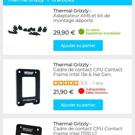
Socket AMD64
9
Socket 1700 / 1851
4
Thermal Grizzly
-
Adaptateur AM5 et kit de
montage déporté
Marque
Alphacool
30
En stock
29,90 €
Expédition immédiate
BARROW
6
EK Water Blocks
22
Ajouter au panier
Innovatek
3
Thermal Grizzly
13
Tryx
2
Thermal Grizzly
-
Cadre de contact CPU Contact
XSPC
2
Frame Intel 13e & 14e Gen.
Ybris
1
5
/
5
-
1
avis
Disponibilité / Promotions
Indisponible
21,90 €
Délai inconnu
Articles en stock
Articles en promotions
Ajouter au panier
Appliquer
Thermal Grizzly
-
Cadre de contact CPU Contact
Frame Intel 1700 LT