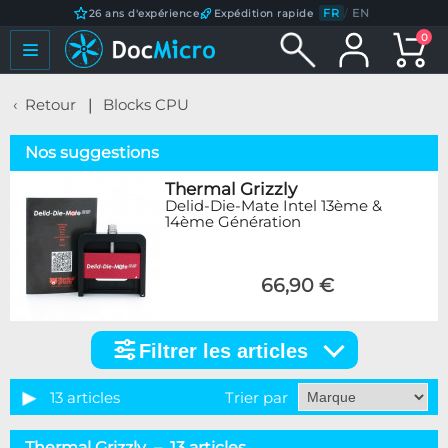
FR
/
EN
26 ans d'expérience
Expédition rapide
0
Retour
Blocks CPU
Nos suggestions
Thermal Grizzly
Delid-Die-Mate Intel 13ème &
14ème Génération
66,90 €
Filtrer les articles
Filtrer
les
articles
13 articles
Trier par
Catégorie
Thermal Grizzly – 13 articles