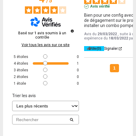
/
5
Avis vérifié
Bien pour une config avec p
de dégagement sur le proc 
installer un combo pompe  
Basé sur
1
avis soumis à un
Avis du
29/03/2022
, suite à u
contrôle
expérience du
18/03/2022
par
Voir tous les avis sur ce site
Utile
(0)
Signaler
5
étoiles
0
4
étoiles
1
1
3
étoiles
0
2
étoiles
0
1
étoile
0
Trier les avis