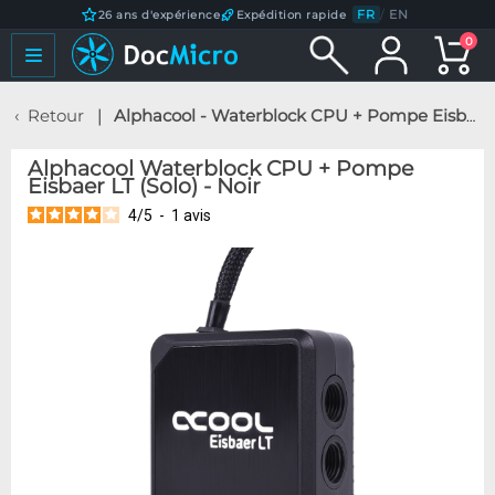
FR
/
EN
26 ans d'expérience
Expédition rapide
0
Retour
Alphacool - Waterblock CPU + Pompe Eisbaer LT (Solo) - Noir
Alphacool Waterblock CPU + Pompe
Eisbaer LT (Solo) - Noir
4
/
5
-
1
avis