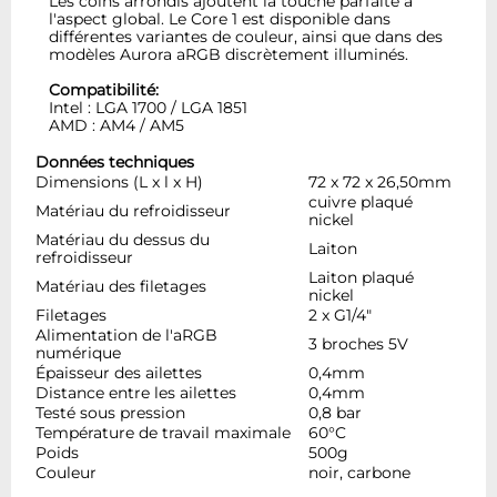
Les coins arrondis ajoutent la touche parfaite à
l'aspect global. Le Core 1 est disponible dans
différentes variantes de couleur, ainsi que dans des
modèles Aurora aRGB discrètement illuminés.
Compatibilité:
Intel : LGA 1700 / LGA 1851
AMD : AM4 / AM5
Données techniques
Dimensions (L x l x H)
72 x 72 x 26,50mm
cuivre plaqué
Matériau du refroidisseur
nickel
Matériau du dessus du
Laiton
refroidisseur
Laiton plaqué
Matériau des filetages
nickel
Filetages
2 x G1/4"
Alimentation de l'aRGB
3 broches 5V
numérique
Épaisseur des ailettes
0,4mm
Distance entre les ailettes
0,4mm
Testé sous pression
0,8 bar
Température de travail maximale
60°C
Poids
500g
Couleur
noir, carbone