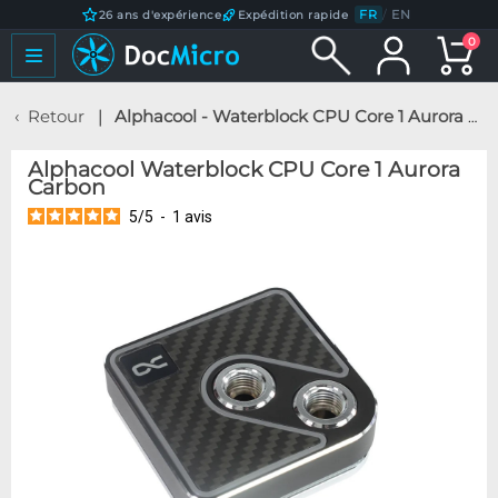
FR
/
EN
26 ans d'expérience
Expédition rapide
0
Retour
Alphacool - Waterblock CPU Core 1 Aurora Carbon
Alphacool Waterblock CPU Core 1 Aurora
Carbon
5
/
5
-
1
avis